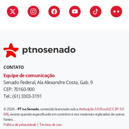
r
i
a
s
CONTATO
Equipe de comunicação
Senado Federal, Ala Alexandre Costa, Gab. 9
CEP: 70160-900
Tel.: (61) 3303-3191
© 2026 –
PT no Senado
, conteúdo licenciado sob a
Atribuição 3.0 Brasil (CC BY 3.0
BR)
, exceto quando especificado em contrário e nos materiais replicados de outras
fontes.
.
Política de privacidade
|
Termos de uso