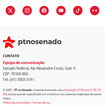
r
i
a
s
CONTATO
Equipe de comunicação
Senado Federal, Ala Alexandre Costa, Gab. 9
CEP: 70160-900
Tel.: (61) 3303-3191
© 2026 –
PT no Senado
, conteúdo licenciado sob a
Atribuição 3.0 Brasil (CC BY 3.0
BR)
, exceto quando especificado em contrário e nos materiais replicados de outras
fontes.
.
Política de privacidade
|
Termos de uso