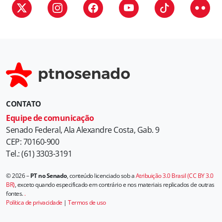
i
a
s
CONTATO
Equipe de comunicação
Senado Federal, Ala Alexandre Costa, Gab. 9
CEP: 70160-900
Tel.: (61) 3303-3191
© 2026 –
PT no Senado
, conteúdo licenciado sob a
Atribuição 3.0 Brasil (CC BY 3.0
BR)
, exceto quando especificado em contrário e nos materiais replicados de outras
fontes.
.
Política de privacidade
|
Termos de uso