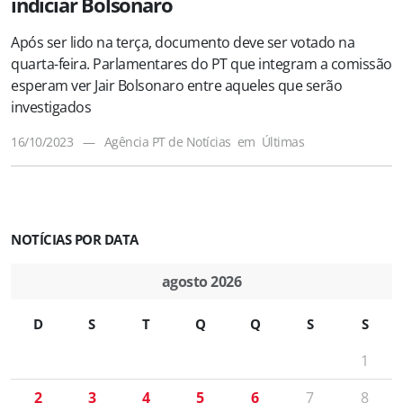
indiciar Bolsonaro
Após ser lido na terça, documento deve ser votado na
quarta-feira. Parlamentares do PT que integram a comissão
esperam ver Jair Bolsonaro entre aqueles que serão
investigados
16/10/2023
—
Agência PT de Notícias
em
Últimas
NOTÍCIAS POR DATA
agosto 2026
D
S
T
Q
Q
S
S
1
2
3
4
5
6
7
8