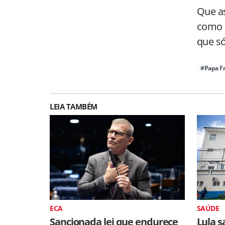
Que as
como 
que s
#Papa Fr
LEIA TAMBÉM
ECA
SAÚDE
Sancionada lei que endurece
Lula s