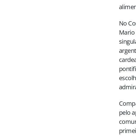
alimen
No Con
Mario 
singul
argent
cardea
pontif
escolh
admira
Compat
pelo a
comun
primei