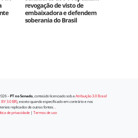
a
revogação de visto de
ente
embaixadora e defendem
soberania do Brasil
2026 –
PT no Senado
, conteúdo licenciado sob a
Atribuição 3.0 Brasil
 BY 3.0 BR)
, exceto quando especificado em contrário e nos
eriais replicados de outras fontes.
.
ítica de privacidade
|
Termos de uso