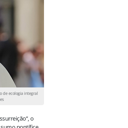
 de ecologia integral
res
surreição”, o
 sumo pontífice