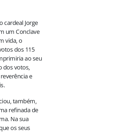
o cardeal Jorge
 em um Conclave
m vida, o
 votos dos 115
mprimiria ao seu
 dos votos,
 reverência e
s.
nciou, também,
rma refinada de
sma. Na sua
 que os seus