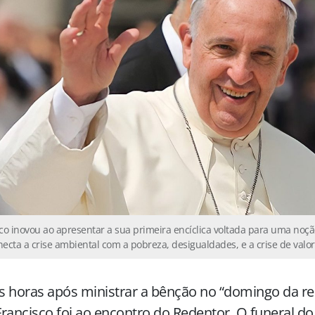
co inovou ao apresentar a sua primeira encíclica voltada para uma noção
ecta a crise ambiental com a pobreza, desigualdades, e a crise de valo
 horas após ministrar a bênção no “domingo da res
rancisco foi ao encontro do Redentor. O funeral do