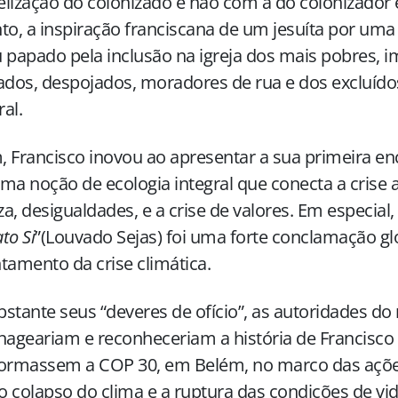
lização do colonizado e não com a do colonizador 
to, a inspiração franciscana de um jesuíta por uma
 papado pela inclusão na igreja dos mais pobres, i
ados, despojados, moradores de rua e dos excluído
al.
 Francisco inovou ao apresentar a sua primeira enc
ma noção de ecologia integral que conecta a crise
a, desigualdades, e a crise de valores. Em especial, 
to Si
”(Louvado Sejas) foi uma forte conclamação gl
tamento da crise climática.
stante seus “deveres de ofício”, as autoridades d
geariam e reconheceriam a história de Francisco
formassem a COP 30, em Belém, no marco das açõe
 o colapso do clima e a ruptura das condições de vid