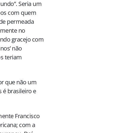
undo”. Seria um
tinos com quem
ade permeada
almente no
zendo gracejo com
anos’ não
s teriam
por que não um
é brasileiro e
mente Francisco
ericana; com a