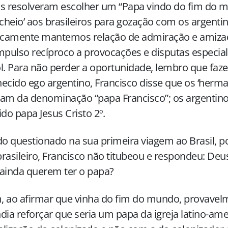
s resolveram escolher um “Papa vindo do fim do m
 cheio’ aos brasileiros para gozação com os argen
ricamente mantemos relação de admiração e amiz
mpulso recíproco a provocações e disputas especi
l. Para não perder a oportunidade, lembro que fa
ecido ego argentino, Francisco disse que os ‘herm
am da denominação “papa Francisco”; os argentino
ido papa Jesus Cristo 2º.
 questionado na sua primeira viagem ao Brasil, 
rasileiro, Francisco não titubeou e respondeu: Deus 
ainda querem ter o papa?
 ao afirmar que vinha do fim do mundo, provavel
dia reforçar que seria um papa da igreja latino-am