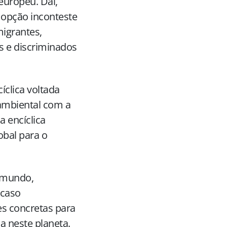
europeu. Daí,
 opção inconteste
migrantes,
s e discriminados
íclica voltada
 ambiental com a
a encíclica
obal para o
o mundo,
 caso
s concretas para
a neste planeta.