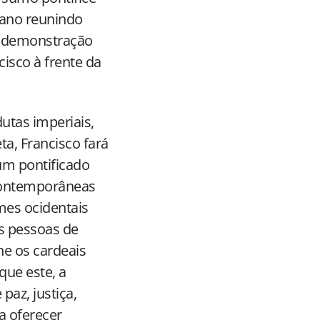
cano reunindo
a demonstração
isco à frente da
utas imperiais,
ta, Francisco fará
 um pontificado
contemporâneas
umes ocidentais
as pessoas de
ne os cardeais
que este, a
paz, justiça,
a oferecer