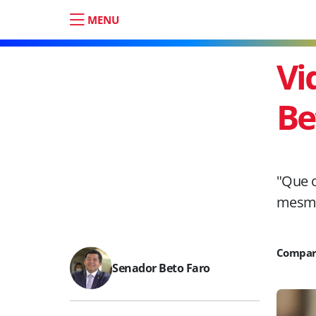
MENU
Vi
Be
"Que 
mesmo
Senador Beto Faro