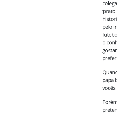
colega
‘prato
histo
pelo i
futebo
o conh
gostar
prefer
Quando
papa b
vocês 
Porém,
preten