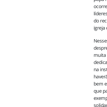
ocorre
lídere
do rec
igreja 
Nesses
despre
muita 
dedic
na ins
haverã
bem em
que pa
exempl
solida