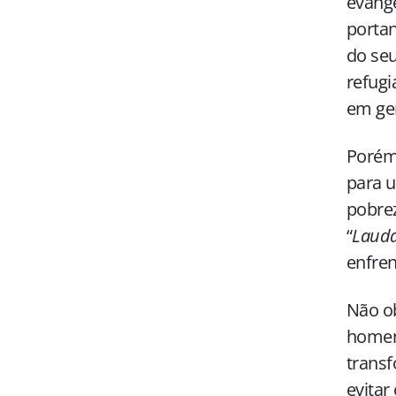
evange
portan
do seu
refugi
em ger
Porém,
para u
pobrez
“
Lauda
enfren
Não ob
homena
trans
evitar