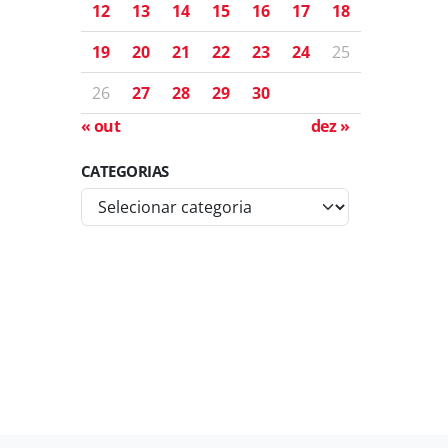
12
13
14
15
16
17
18
19
20
21
22
23
24
25
26
27
28
29
30
« out
dez »
CATEGORIAS
C
a
t
e
g
o
r
i
a
s