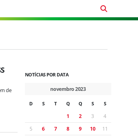
SS
NOTÍCIAS POR DATA
novembro 2023
lém de
D
S
T
Q
Q
S
S
1
2
3
4
5
6
7
8
9
10
11