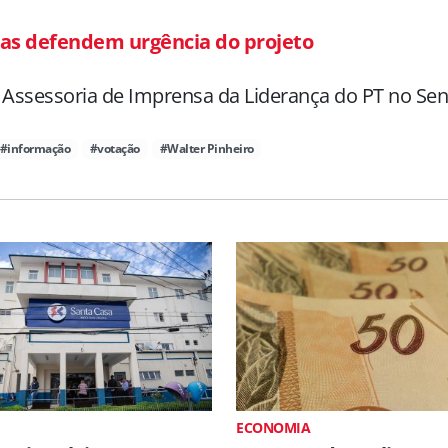
tas defendem urgência do projeto
 Assessoria de Imprensa da Liderança do PT no Se
#informação
#votação
#Walter Pinheiro
ECONOMIA