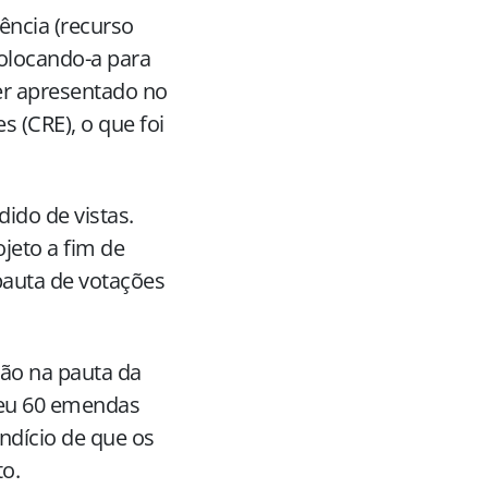
ência (recurso
colocando-a para
ser apresentado no
s (CRE), o que foi
ido de vistas.
jeto a fim de
pauta de votações
ção na pauta da
beu 60 emendas
indício de que os
o.