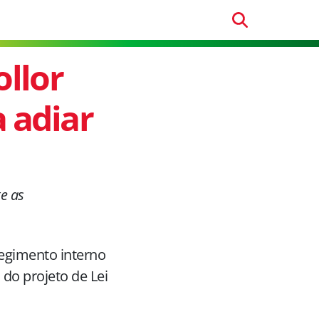
ollor
 adiar
e as
regimento interno
do projeto de Lei