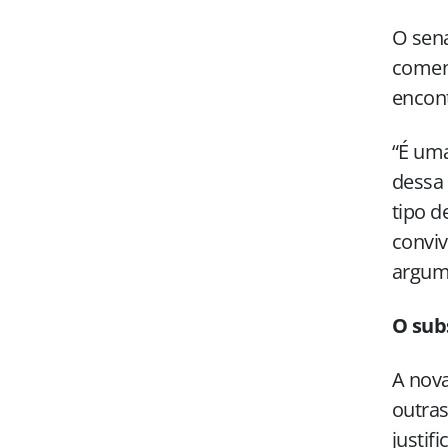
O sena
coment
encont
“É uma
dessa 
tipo d
conviv
argum
O sub
A nova
outras
justif