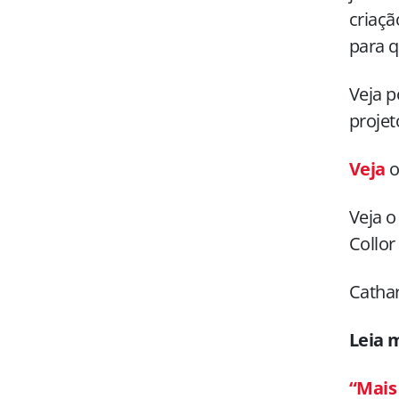
criaçã
para q
Veja p
projet
Veja
o
Veja 
Collor
Catha
Leia 
“Mais