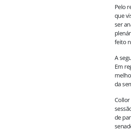
Pelo r
que vi
ser an
plenár
feito 
A segu
Em reg
melhor
da se
Collor
sessão
de par
senado