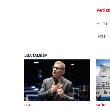
Petis
Fonte:
#CRE
LEIA TAMBÉM
ECA
SAÚDE