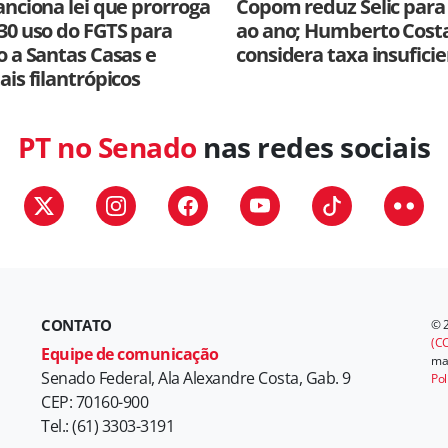
anciona lei que prorroga
Copom reduz Selic para
30 uso do FGTS para
ao ano; Humberto Cost
o a Santas Casas e
considera taxa insufici
ais filantrópicos
PT no Senado
nas redes sociais
CONTATO
© 
(CC
Equipe de comunicação
mat
Senado Federal, Ala Alexandre Costa, Gab. 9
Pol
CEP: 70160-900
Tel.: (61) 3303-3191