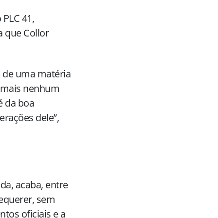
 PLC 41,
a que Collor
ão de uma matéria
ça mais nenhum
é da boa
erações dele”,
da, acaba, entre
requerer, sem
tos oficiais e a