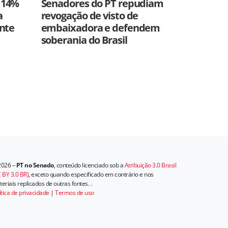
 14%
Senadores do PT repudiam
a
revogação de visto de
ente
embaixadora e defendem
soberania do Brasil
2026 –
PT no Senado
, conteúdo licenciado sob a
Atribuição 3.0 Brasil
 BY 3.0 BR)
, exceto quando especificado em contrário e nos
eriais replicados de outras fontes.
.
ítica de privacidade
|
Termos de uso