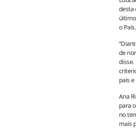
desta 
último
o País.
“Diant
de nor
disse.
criter
pais e
Ana Ri
para o
no tem
mais p