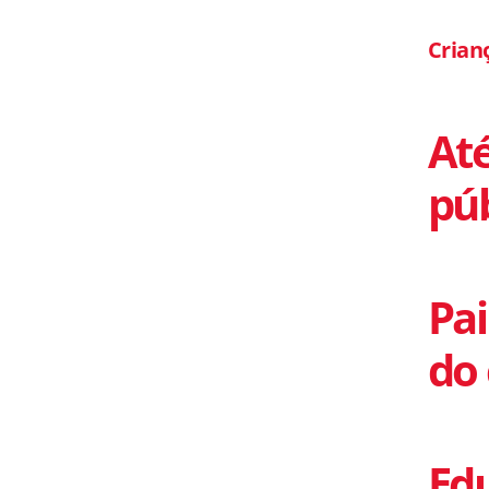
Crian
Até
púb
Pa
do
Edu