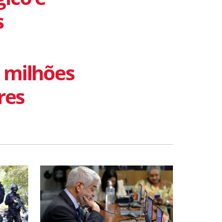
s
 milhões
res