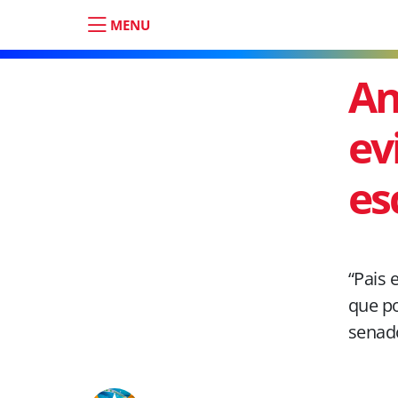
MENU
An
ev
es
“Pais 
que po
senad