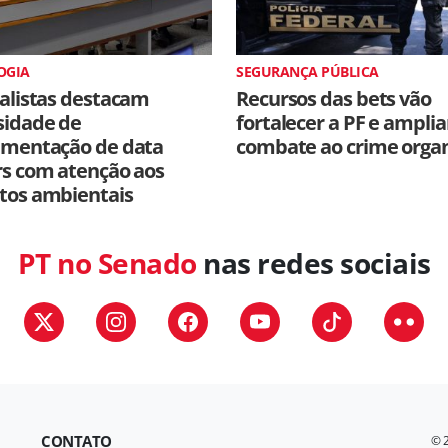
OGIA
SEGURANÇA PÚBLICA
alistas destacam
Recursos das bets vão
sidade de
fortalecer a PF e amplia
amentação de data
combate ao crime orga
rs com atenção aos
tos ambientais
PT no Senado
nas redes sociais
CONTATO
© 