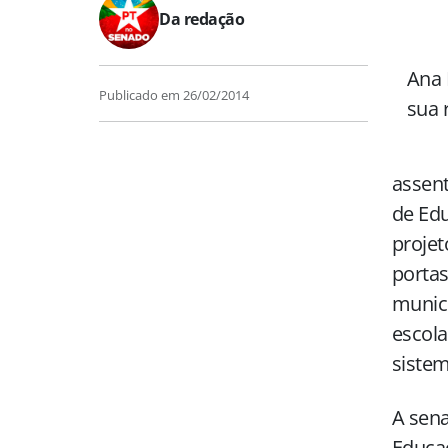
Da redação
Ana 
Publicado em
26/02/2014
sua 
assen
de Edu
projet
portas
munici
escola
sistem
A sena
Educa