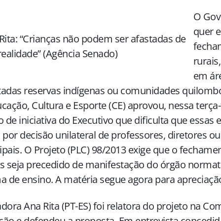
O Gov
quer e
Rita: “Crianças não podem ser afastadas de
fecha
realidade” (Agência Senado)
rurais
em ár
tadas reservas indígenas ou comunidades quilomb
cação, Cultura e Esporte (CE) aprovou, nessa terça-f
o de iniciativa do Executivo que dificulta que essas
 por decisão unilateral de professores, diretores o
pais. O Projeto (PLC) 98/2013 exige que o fechame
s seja precedido de manifestação do órgão normat
a de ensino. A matéria segue agora para apreciação
dora Ana Rita (PT-ES) foi relatora do projeto na Co
ção e defendeu a proposta. Em entrevista concedi