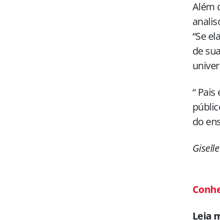
Além d
analis
“Se el
de sua
univers
“ Pais
públic
do en
Gisell
Conhe
Leia 