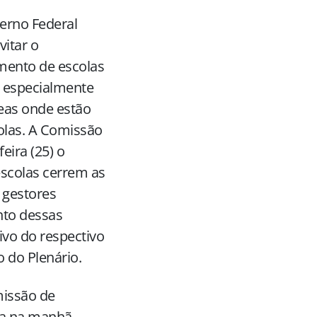
erno Federal
vitar o
mento de escolas
, especialmente
eas onde estão
olas. A Comissão
eira (25) o
 escolas cerrem as
u gestores
nto dessas
ivo do respectivo
 do Plenário.
missão de
da na manhã