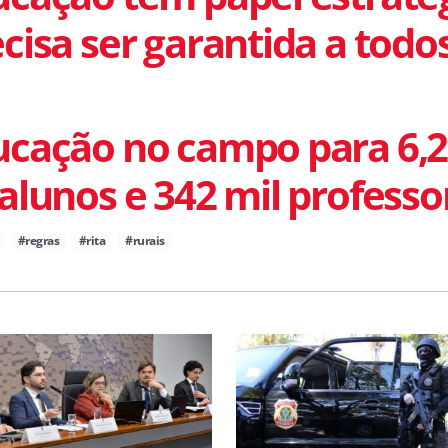
cisa ser garantida a todo
ucação no campo para 6,2
alunos e 342 mil professo
#regras
#rita
#rurais