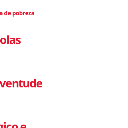
ia de pobreza
colas
uventude
ico e