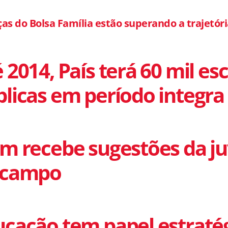
ças do Bolsa Família estão superando a trajetór
 2014, País terá 60 mil es
licas em período integra
im recebe sugestões da j
 campo
cação tem papel estratég