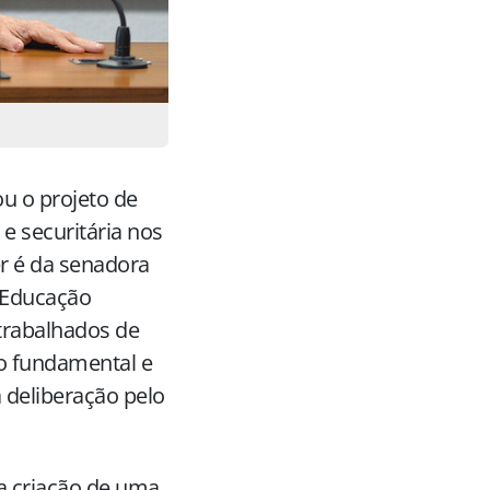
u o projeto de
 e securitária nos
er é da senadora
a Educação
trabalhados de
no fundamental e
 deliberação pelo
da criação de uma