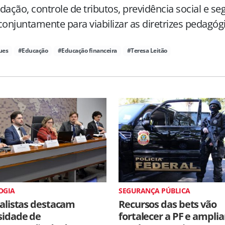
dação, controle de tributos, previdência social e s
conjuntamente para viabilizar as diretrizes pedagóg
ues
#Educação
#Educação financeira
#Teresa Leitão
OGIA
SEGURANÇA PÚBLICA
alistas destacam
Recursos das bets vão
sidade de
fortalecer a PF e amplia