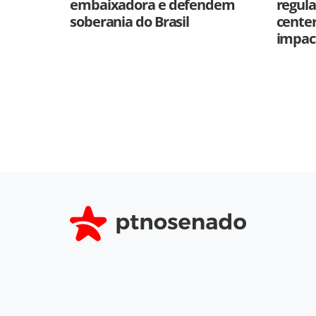
embaixadora e defendem
regul
soberania do Brasil
cente
impac