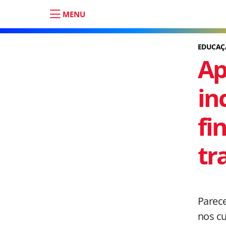
MENU
EDUCAÇ
Ap
in
fi
tr
Parece
nos cu