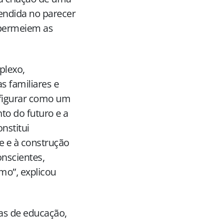
fendida no parecer
 permeiem as
plexo,
 familiares e
 figurar como um
to do futuro e a
nstitui
e e à construção
onscientes,
mo”, explicou
as de educação,