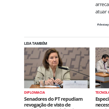
arreca
atuar 
#destaq
LEIA TAMBÉM
DIPLOMACIA
TECNOL
Senadores do PT repudiam
Especi
revogação de visto de
neces