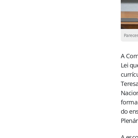
Parecer
A Comi
Lei qu
curríc
Teresa
Nacion
forma 
do ens
Plenár
A esco