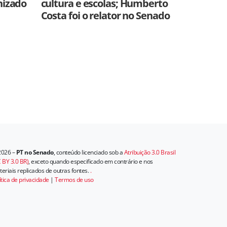
nizado
cultura e escolas; Humberto
Costa foi o relator no Senado
2026 –
PT no Senado
, conteúdo licenciado sob a
Atribuição 3.0 Brasil
 BY 3.0 BR)
, exceto quando especificado em contrário e nos
eriais replicados de outras fontes.
.
ítica de privacidade
|
Termos de uso