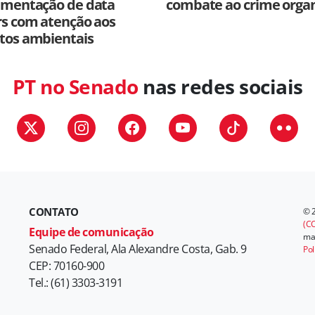
amentação de data
combate ao crime orga
rs com atenção aos
tos ambientais
PT no Senado
nas redes sociais
CONTATO
© 
(CC
Equipe de comunicação
mat
Senado Federal, Ala Alexandre Costa, Gab. 9
Pol
CEP: 70160-900
Tel.: (61) 3303-3191