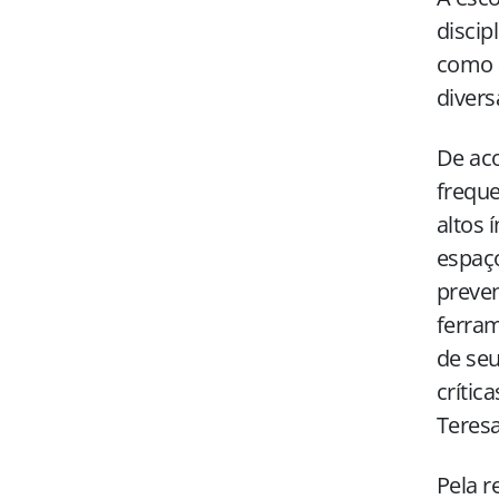
discip
como 
divers
De ac
freque
altos 
espaço
preven
ferram
de seu
crític
Teresa
Pela r