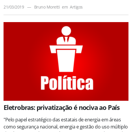
21/03/2019
—
Bruno Moretti
em
Artigos
Eletrobras: privatização é nociva ao País
"Pelo papel estratégico das estatais de energia em áreas
como segurança nacional, energia e gestão do uso múltiplo