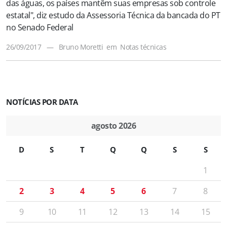
das águas, os países mantêm suas empresas sob controle
estatal", diz estudo da Assessoria Técnica da bancada do PT
no Senado Federal
26/09/2017
—
Bruno Moretti
em
Notas técnicas
NOTÍCIAS POR DATA
agosto 2026
D
S
T
Q
Q
S
S
1
2
3
4
5
6
7
8
9
10
11
12
13
14
15