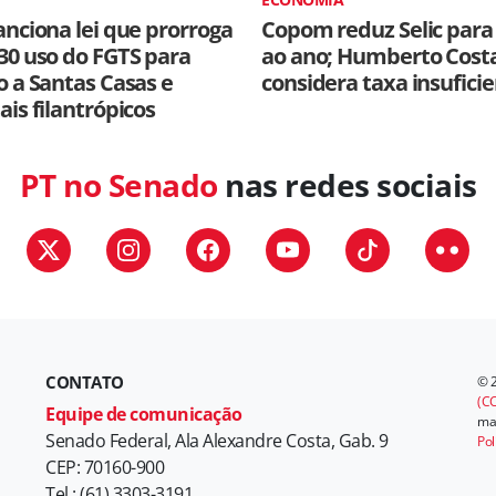
anciona lei que prorroga
Copom reduz Selic para
30 uso do FGTS para
ao ano; Humberto Cost
o a Santas Casas e
considera taxa insufici
ais filantrópicos
PT no Senado
nas redes sociais
CONTATO
© 
(CC
Equipe de comunicação
mat
Senado Federal, Ala Alexandre Costa, Gab. 9
Pol
CEP: 70160-900
Tel.: (61) 3303-3191