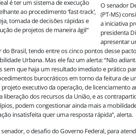
deal é ter um sistema de execução
O senador De
lhante ao procedimento ‘fast-track’,
(PT-MS) cons
eja, tomada de decisões rápidas e
a iniciativa p
ução de projetos de maneira ágil”
presidenta D
apresentar u
r do Brasil, tendo entre os cinco pontos desse pact
ilidade Urbana. Mas ele faz um alerta: “Não adianta
s sem que haja um resultado imediato e prático pa
cedimentos burocráticos em torno da feitura de um
projeto executivo da operação, de licenciamento a
a liberação dos recursos da União, e as contrapart
pios, podem congestionar ainda mais a mobilidade
ção insatisfeita quer uma resposta rápida”, alerta.
 senador, o desafio do Governo Federal, para atend