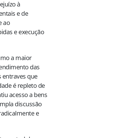
ejuízo à
ntais e de
e ao
ápidas e execução
como a maior
atendimento das
s entraves que
dade é repleto de
ntiu acesso a bens
mpla discussão
radicalmente e