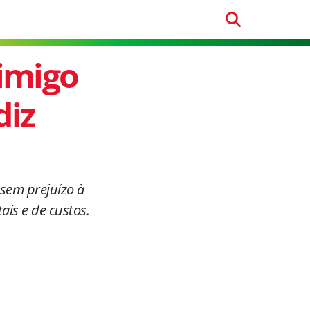
nimigo
diz
 sem prejuízo à
is e de custos.