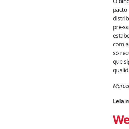
O binô
pacto 
distri
pré-sa
estabe
com a 
só re
que si
qualid
Marcel
Leia 
Wel