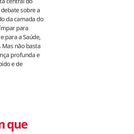
a central do
o debate sobre a
aído da camada do
 ímpar para
e para a Saúde,
. Mas não basta
nça profunda e
pido e de
em que