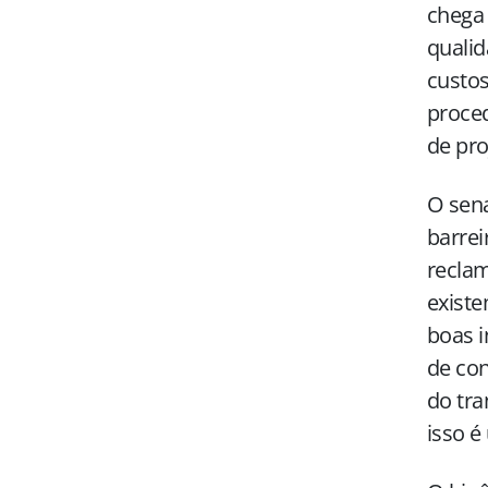
chega 
qualid
custos
proced
de pro
O sena
barrei
reclam
existe
boas i
de co
do tra
isso é