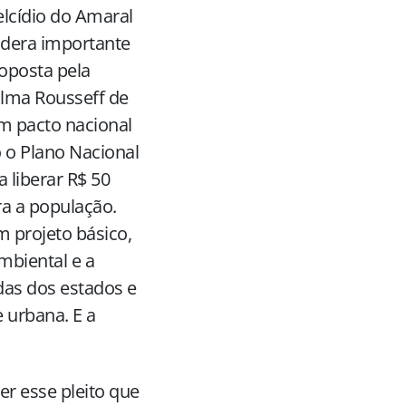
lcídio do Amaral
idera importante
roposta pela
ilma Rousseff de
m pacto nacional
o o Plano Nacional
 liberar R$ 50
ra a população.
 projeto básico,
mbiental e a
idas dos estados e
 urbana. E a
er esse pleito que