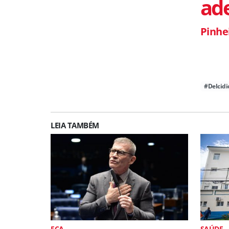
ade
Pinhe
#Delcidi
LEIA TAMBÉM
ECA
SAÚDE