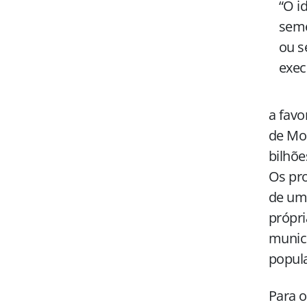
“O i
seme
ou s
exec
a favo
de Mob
bilhõe
Os pro
de um 
própri
municí
popula
Para o