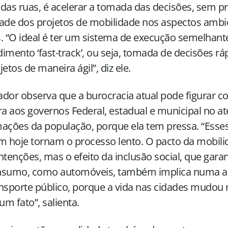
das ruas, é acelerar a tomada das decisões, sem pr
ade dos projetos de mobilidade nos aspectos ambie
. “O ideal é ter um sistema de execução semelhant
imento ‘fast-track’, ou seja, tomada de decisões r
jetos de maneira ágil”, diz ele.
dor observa que a burocracia atual pode figurar 
ra aos governos Federal, estadual e municipal no 
ações da população, porque ela tem pressa. “Esse
m hoje tornam o processo lento. O pacto da mobili
ntenções, mas o efeito da inclusão social, que gara
nsumo, como automóveis, também implica numa a
nsporte público, porque a vida nas cidades mudou 
 um fato”, salienta.