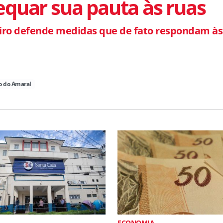
quar sua pauta às ruas
iro defende medidas que de fato respondam às
o do Amaral
ECONOMIA