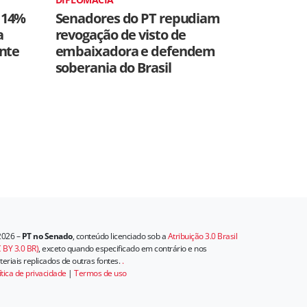
 14%
Senadores do PT repudiam
a
revogação de visto de
ente
embaixadora e defendem
soberania do Brasil
2026 –
PT no Senado
, conteúdo licenciado sob a
Atribuição 3.0 Brasil
 BY 3.0 BR)
, exceto quando especificado em contrário e nos
eriais replicados de outras fontes.
.
ítica de privacidade
|
Termos de uso