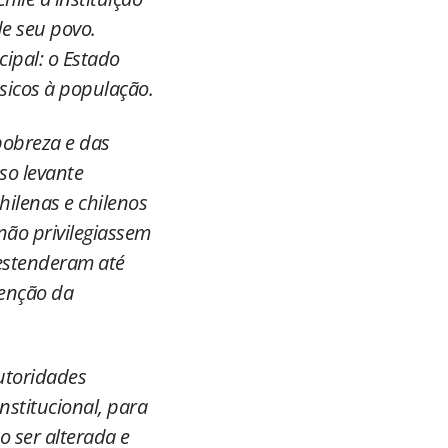
de seu povo.
ipal: o Estado
sicos à população.
pobreza e das
so levante
ilenas e chilenos
não privilegiassem
 estenderam até
tenção da
autoridades
nstitucional, para
o ser alterada e