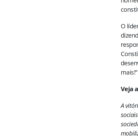
homen
consti
O líde
dizend
respon
Consti
desen
mais!”
Veja a
A vitó
sociai
socied
mobili