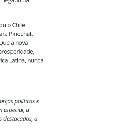
o legado da
ou o Chile
era Pinochet,
 Que a nova
prosperidade,
ca Latina, nunca
rças políticas e
 especial, a
s destacados, a