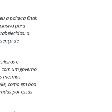
u a palavra final:
clusiva para
tabelecidos: a
esença de
ileiras e
os com um governo
 as mesmas
hile, como em boa
radas por essas