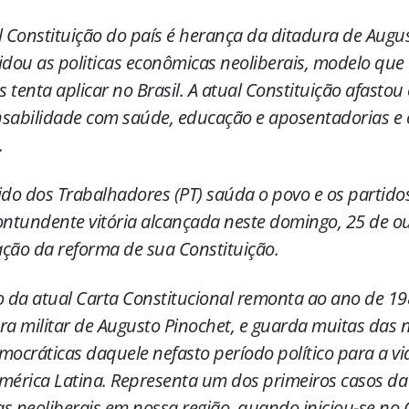
l Constituição do país é herança da ditadura de Augu
idou as politicas econômicas neoliberais, modelo que 
 tenta aplicar no Brasil. A atual Constituição afastou
sabilidade com saúde, educação e aposentadorias e o
.
ido dos Trabalhadores (PT) saúda o povo e os partido
ontundente vitória alcançada neste domingo, 25 de o
ção da reforma de sua Constituição.
o da atual Carta Constitucional remonta ao ano de 1
ra militar de Augusto Pinochet, e guarda muitas das
mocráticas daquele nefasto período político para a vi
mérica Latina. Representa um dos primeiros casos da
cas neoliberais em nossa região, quando iniciou-se no C