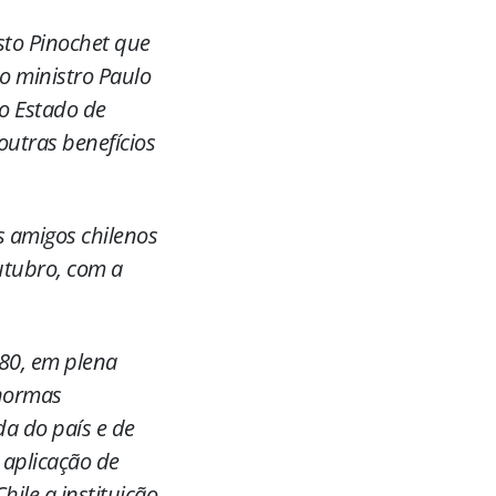
sto Pinochet que
o ministro Paulo
 o Estado de
utras benefícios
s amigos chilenos
utubro, com a
980, em plena
 normas
da do país e de
 aplicação de
hile a instituição