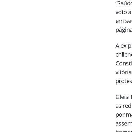
“Saúdo
voto a
em seu
página
A ex-
chilen
Consti
vitóri
protes
Gleisi
as red
por ma
assemb