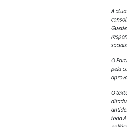
A atua
consol
Guedes
respon
sociais
O Part
pela c
aprova
O text
ditadu
antide
toda A
políti