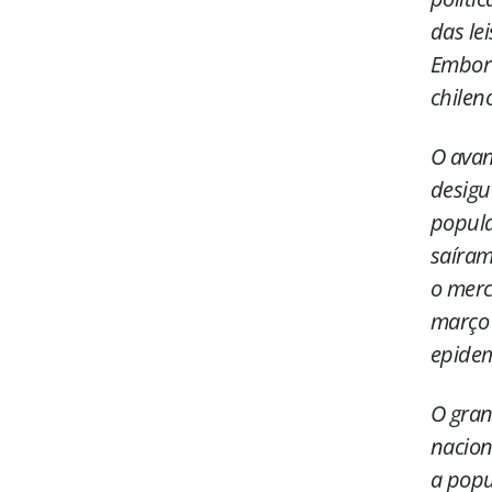
das le
Embora
chilen
O avan
desigu
popula
saíram
o merc
março 
epidem
O gran
nacion
a popu