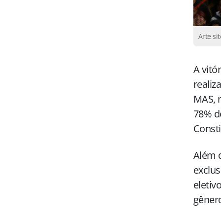
Arte si
A vitó
realiz
MAS, n
78% do
Consti
Além d
exclus
eletiv
gêner