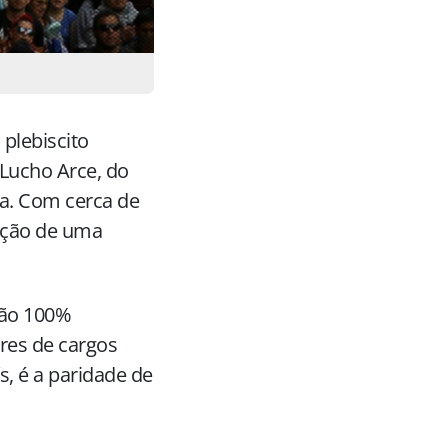
plebiscito
 Lucho Arce, do
na. Com cerca de
iação de uma
rão 100%
ores de cargos
s, é a paridade de