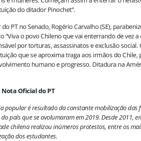
s e mulheres. Começam assim a enterrar o nefast
tuição do ditador Pinochet”.
r do PT no Senado, Rogério Carvalho (SE), parabeniz
o “Viva o povo Chileno que vai enterrando de vez a 
sável por torturas, assassinatos e exclusão social.
tuição que se aproxima traga aos irmãos do Chile, 
volvimento humano e progresso. Ditadura na Améri
 Nota Oficial do PT
ria popular é resultado da constante mobilização das fo
s do país que se avolumaram em 2019. Desde 2011, em
ade chilena realizou inúmeros protestos, entre os mai
zação dos estudantes.