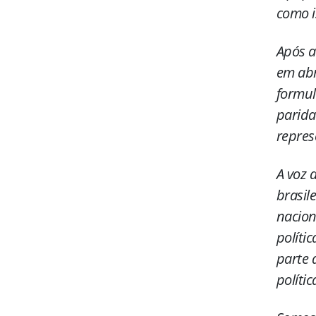
como is
Após a
em abr
formul
parida
repres
A voz 
brasil
nacion
políti
parte 
políti