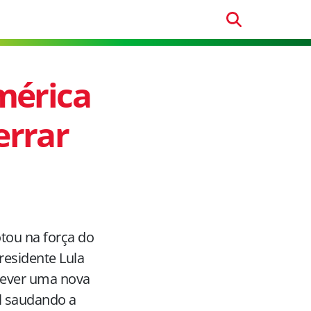
mérica
errar
tou na força do
presidente Lula
crever uma nova
al saudando a