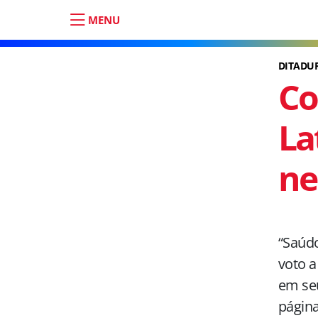
MENU
DITADU
Co
La
ne
“Saúdo
voto a
em seu
página