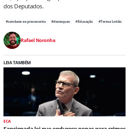
dos Deputados.
#combate ao preconceito
#destaques
#Educação
#Teresa Leitão
Rafael Noronha
LEIA TAMBÉM
ECA
Sancionada lei que endurece penas para crimes