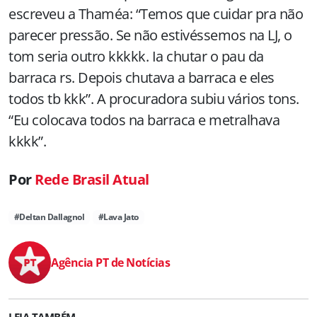
escreveu a Thaméa: “Temos que cuidar pra não
parecer pressão. Se não estivéssemos na LJ, o
tom seria outro kkkkk. Ia chutar o pau da
barraca rs. Depois chutava a barraca e eles
todos tb kkk”. A procuradora subiu vários tons.
“Eu colocava todos na barraca e metralhava
kkkk”.
Por
Rede Brasil Atual
#Deltan Dallagnol
#Lava Jato
Agência PT de Notícias
LEIA TAMBÉM