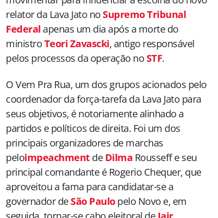
relator da Lava Jato no
Supremo Tribunal
Federal
apenas um dia após a morte do
ministro
Teori Zavascki
, antigo responsável
pelos processos da operação no
STF
.
O Vem Pra Rua, um dos grupos acionados pelo
coordenador da força-tarefa da Lava Jato para
seus objetivos, é notoriamente alinhado a
partidos e políticos de direita. Foi um dos
principais organizadores de marchas
pelo
impeachment
de
Dilma
Rousseff e seu
principal comandante é Rogerio Chequer, que
aproveitou a fama para candidatar-se a
governador de
São Paulo
pelo Novo e, em
seguida, tornar-se cabo eleitoral de
Jair