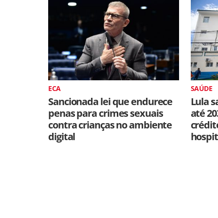
ECA
SAÚDE
Sancionada lei que endurece
Lula s
penas para crimes sexuais
até 20
contra crianças no ambiente
crédit
digital
hospit