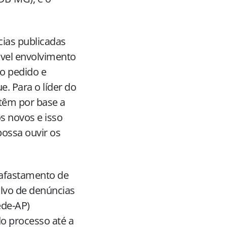
ias publicadas
ável envolvimento
o pedido e
. Para o líder do
têm por base a
s novos e isso
possa ouvir os
 afastamento de
alvo de denúncias
ede-AP)
do processo até a