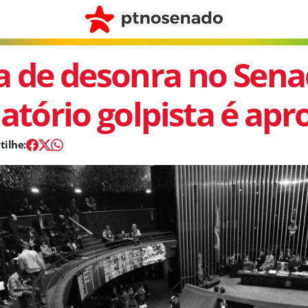
a de desonra no Sena
latório golpista é ap