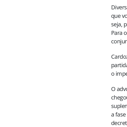
Divers
que vo
seja, 
Para o
conjun
Cardoz
partid
o impe
O adv
chegou
suplem
a fase
decre