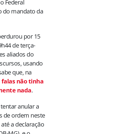
o Federal
ão do mandato da
erdurou por 15
9h44 de terça-
es aliados do
iscursos, usando
sabe que, na
falas não tinha
mente nada
.
tentar anular a
es de ordem neste
 até a declaração
SDB-MG), e o