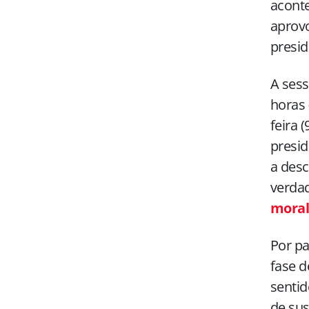
aconte
aprovo
presid
A ses
horas 
feira 
presid
a desc
verda
moral
Por pa
fase d
sentid
de sus