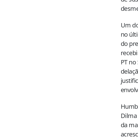
desme
Um do
no últ
do pr
recebi
PT no 
delaçã
justif
envolv
Humbe
Dilma 
da mai
acresc