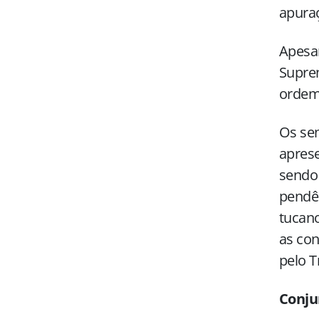
apuraç
Apesar
Supre
orde
Os sen
apres
sendo 
pendên
tucano
as co
pelo T
Conju