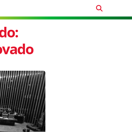
do:
rovado