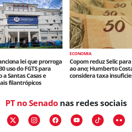
ECONOMIA
anciona lei que prorroga
Copom reduz Selic para
30 uso do FGTS para
ao ano; Humberto Cost
o a Santas Casas e
considera taxa insufici
ais filantrópicos
PT no Senado
nas redes sociais