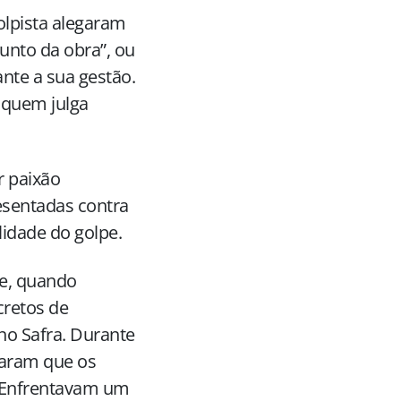
olpista alegaram
unto da obra”, ou
nte a sua gestão.
 quem julga
r paixão
esentadas contra
lidade do golpe.
e, quando
cretos de
no Safra. Durante
varam que os
. Enfrentavam um