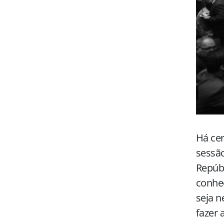
Há cer
sessão
Repúbl
conhec
seja n
fazer 