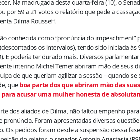
cer. Na madrugada desta quarta-feira (10), o Senad
u por 59 a 21 votos o relatório que pede a cassaç
enta Dilma Rousseff.
são conhecida como “pronúncia do impeachment” p
(descontados os intervalos), tendo sido iniciada às 
(9). E poderia ter durado mais. Diversos parlamentar
ente interino Michel Temer abriram mão de seus d
ulpa de que queriam agilizar a sessão – quando se 
de, que
boa parte dos que abriram mão das suas 
 para acusar uma mulher honesta de absoluta
rte dos aliados de Dilma, não faltou empenho para 
e pronúncia. Foram apresentadas diversas questõ
o. Os pedidos foram desde a suspensão dessa fase
peição do relator, o senador Antonio Anastasia (P