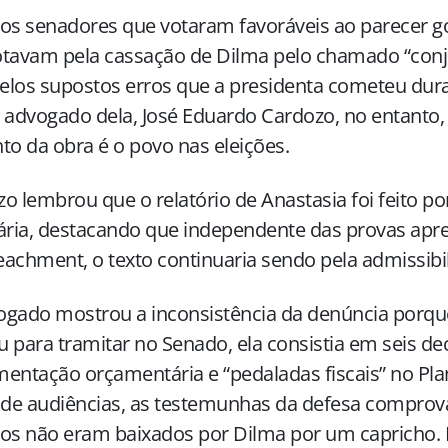
os senadores que votaram favoráveis ao parecer g
tavam pela cassação de Dilma pelo chamado “conj
pelos supostos erros que a presidenta cometeu dura
 advogado dela, José Eduardo Cardozo, no entanto,
to da obra é o povo nas eleições.
o lembrou que o relatório de Anastasia foi feito po
ária, destacando que independente das provas apr
achment, o texto continuaria sendo pela admissibi
ogado mostrou a inconsistência da denúncia porqu
 para tramitar no Senado, ela consistia em seis de
entação orçamentária e “pedaladas fiscais” no Pla
 de audiências, as testemunhas da defesa compro
tos não eram baixados por Dilma por um capricho