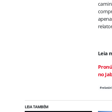
caminh
compro
apenas
relato
Leia 
Pronú
no Ja
#relatóri
LEIA TAMBÉM