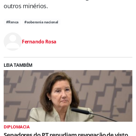
outros minérios.
#Renca
#soberania nacional
Fernando Rosa
LEIA TAMBÉM
DIPLOMACIA
Senadores do PT repudiam revogação de visto