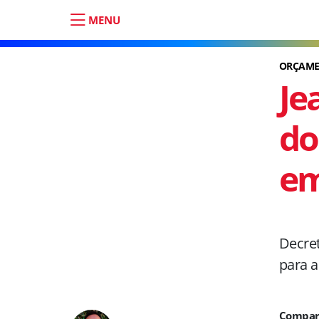
MENU
ORÇAME
Je
do
e
Decret
para a