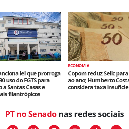
ECONOMIA
anciona lei que prorroga
Copom reduz Selic para
30 uso do FGTS para
ao ano; Humberto Cost
o a Santas Casas e
considera taxa insufici
ais filantrópicos
PT no Senado
nas redes sociais