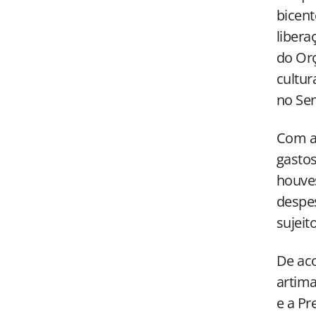
bicent
libera
do Orç
cultur
no Se
Com a 
gastos
houve
despes
sujeit
De aco
artima
e a Pr