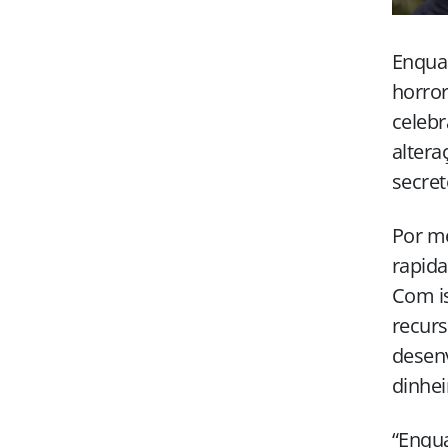
Enquan
horro
celebr
altera
secret
Por me
rapida
Com is
recurs
desen
dinhei
“Enqua