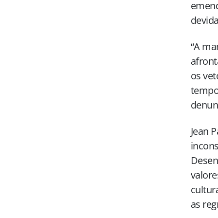
emenda
devida
“A ma
afront
os vet
tempo 
denun
Jean 
incons
Desenv
valore
cultur
as reg