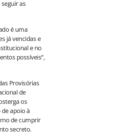
seguir as
iado é uma
es já vencidas e
titucional e no
ntos possíveis”,
as Provisórias
acional de
osterga os
 de apoio à
erno de cumprir
nto secreto.