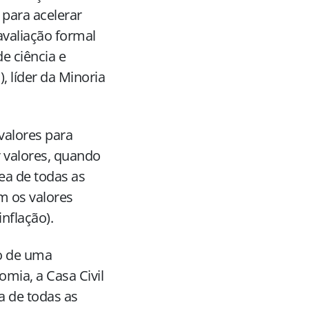
 para acelerar
avaliação formal
e ciência e
, líder da Minoria
 valores para
r valores, quando
a de todas as
m os valores
inflação).
do de uma
mia, a Casa Civil
a de todas as