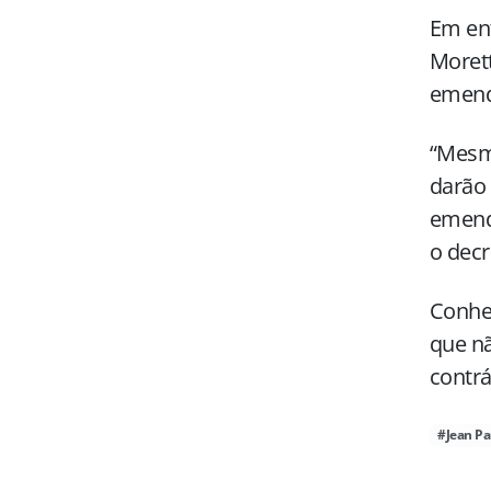
Em ent
Morett
emend
“Mesmo
darão 
emenda
o decr
Conhe
que nã
contrá
#Jean Pa