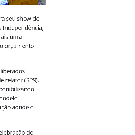
ara seu show de
 Independência,
mais uma
 do orçamento
 liberados
 relator (RP9).
ponibilizando
 modelo
ação aonde o
celebração do