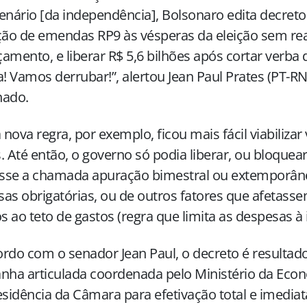
enário [da independência], Bolsonaro edita decreto
ção de emendas RP9 às vésperas da eleição sem re
amento, e liberar R$ 5,6 bilhões após cortar verba d
a! Vamos derrubar!”, alertou Jean Paul Prates (PT-RN)
nado.
nova regra, por exemplo, ficou mais fácil viabilizar
. Até então, o governo só podia liberar, ou bloquea
sse a chamada apuração bimestral ou extemporâne
as obrigatórias, ou de outros fatores que afetasse
os ao teto de gastos (regra que limita as despesas à 
rdo com o senador Jean Paul, o decreto é resulta
nha articulada coordenada pelo Ministério da Econo
esidência da Câmara para efetivação total e imediat