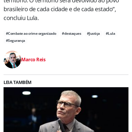
território. O território será devolvido ao povo
brasileiro de cada cidade e de cada estado”,
concluiu Lula.
#Combate ao crime organizado
#destaques
#Justiça
#Lula
#Segurança
Marco Reis
LEIA TAMBÉM