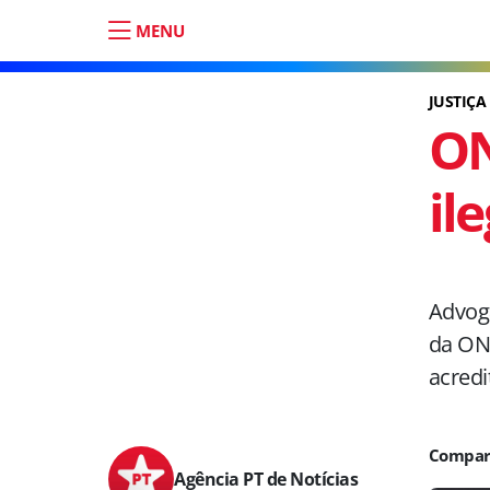
MENU
JUSTIÇA
ON
il
Advoga
da ONU
acred
Agência PT de Notícias