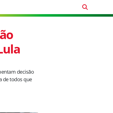
ção
Lula
omentam decisão
ia de todos que