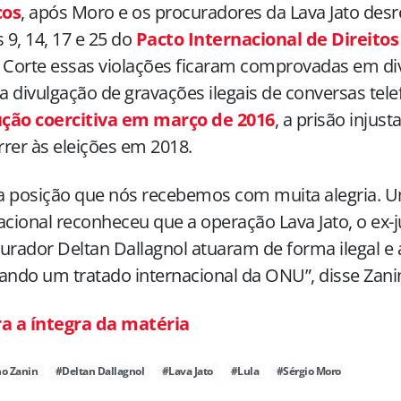
cos
, após Moro e os procuradores da Lava Jato des
s 9, 14, 17 e 25 do
Pacto Internacional de Direitos 
 Corte essas violações ficaram comprovadas em di
 divulgação de gravações ilegais de conversas tele
ção coercitiva em março de 2016
, a prisão injust
rer às eleições em 2018.
a posição que nós recebemos com muita alegria. 
acional reconheceu que a operação Lava Jato, o ex-j
urador Deltan Dallagnol atuaram de forma ilegal e a
ando um tratado internacional da ONU”, disse Zani
ra a íntegra da matéria
no Zanin
#Deltan Dallagnol
#Lava Jato
#Lula
#Sérgio Moro