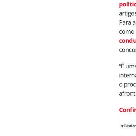
políti
artigo
Para a
como a
condu
concor
“É um
intern
o proc
afront
Confi
#Cristia