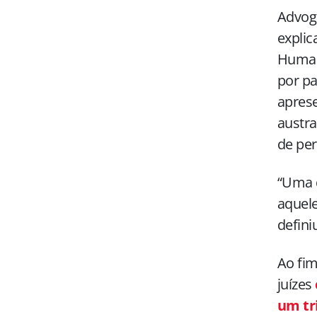
Advoga
explic
Humano
por pa
apres
austra
de per
“Uma d
aquele
defini
Ao fim
juízes
um tri