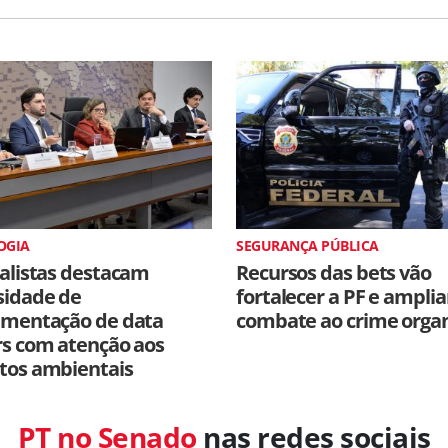
OGIA
SEGURANÇA PÚBLICA
alistas destacam
Recursos das bets vão
sidade de
fortalecer a PF e amplia
amentação de data
combate ao crime orga
rs com atenção aos
tos ambientais
PT no Senado
nas redes sociais