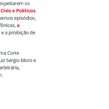
respeitarem os
Civis e Políticos
.
versos episódios,
fônicas,
a
a e a proibição de
Uma Corte
uiz Sergio Moro e
rbitrária,
n.