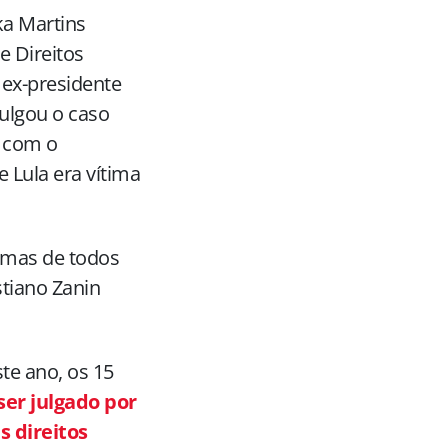
ka Martins
e Direitos
ex-presidente
julgou o caso
 com o
 Lula era vítima
, mas de todos
stiano Zanin
te ano, os 15
ser julgado por
s direitos