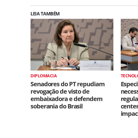
LEIA TAMBÉM
DIPLOMACIA
TECNOL
Senadores do PT repudiam
Especi
revogação de visto de
neces
embaixadora e defendem
regul
soberania do Brasil
cente
impac