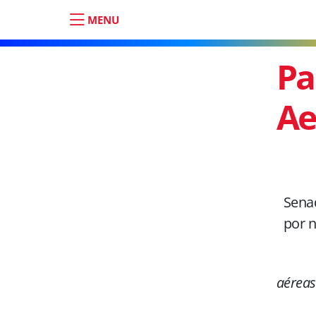
MENU
Pa
Ae
Senad
por n
aéreas