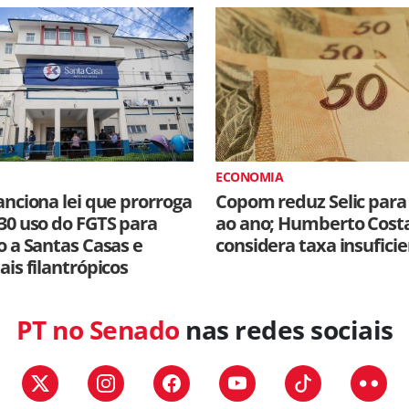
ECONOMIA
anciona lei que prorroga
Copom reduz Selic para
30 uso do FGTS para
ao ano; Humberto Cost
o a Santas Casas e
considera taxa insufici
ais filantrópicos
PT no Senado
nas redes sociais