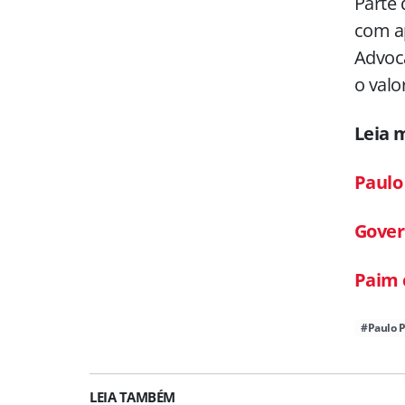
Parte 
com ap
Advoca
o valo
Leia 
Paulo
Gover
Paim 
#Paulo 
LEIA TAMBÉM