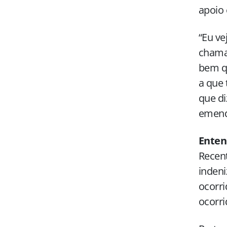
apoio 
“Eu ve
chamam
bem qu
a que 
que d
emend
Enten
Recent
indeni
ocorri
ocorri