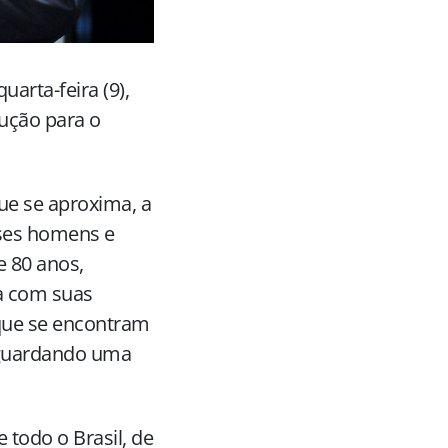
arta-feira (9),
ução para o
ue se aproxima, a
sses homens e
 80 anos,
a com suas
 que se encontram
guardando uma
todo o Brasil, de