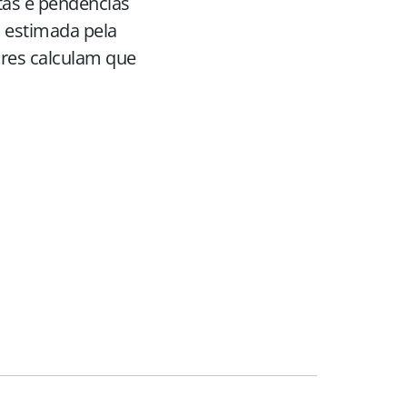
stas e pendências
 estimada pela
ores calculam que