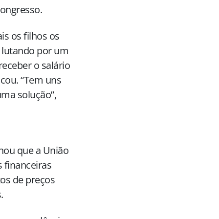
Congresso.
s os filhos os
 lutando por um
receber o salário
tacou. “Tem uns
uma solução”,
nou que a União
 financeiras
tos de preços
.