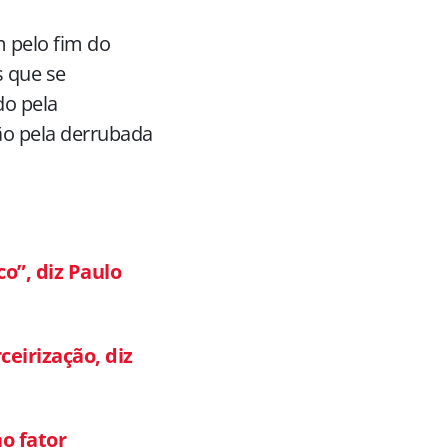
 pelo fim do
s que se
do pela
ão pela derrubada
co”, diz Paulo
ceirização, diz
o fator