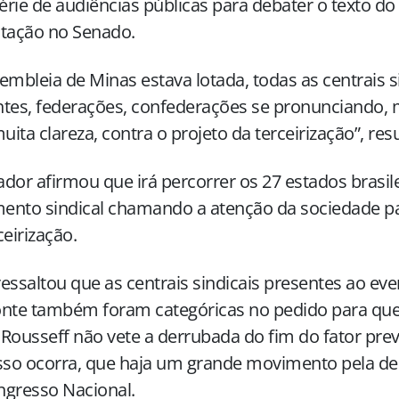
rie de audiências públicas para debater o texto do 
otação no Senado.
embleia de Minas estava lotada, todas as centrais s
tes, federações, confederações se pronunciando, 
ita clareza, contra o projeto da terceirização”, res
dor afirmou que irá percorrer os 27 estados brasil
ento sindical chamando a atenção da sociedade p
ceirização.
essaltou que as centrais sindicais presentes ao ev
nte também foram categóricas no pedido para que
Rousseff não vete a derrubada do fim do fator previ
sso ocorra, que haja um grande movimento pela de
ngresso Nacional.