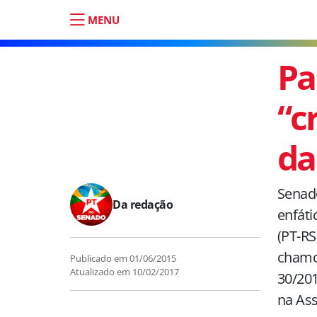
MENU
Pa
“c
da
Senado
Da redação
enfáti
(PT-RS
chamou
Publicado em
01/06/2015
Atualizado em
10/02/2017
30/201
na Ass