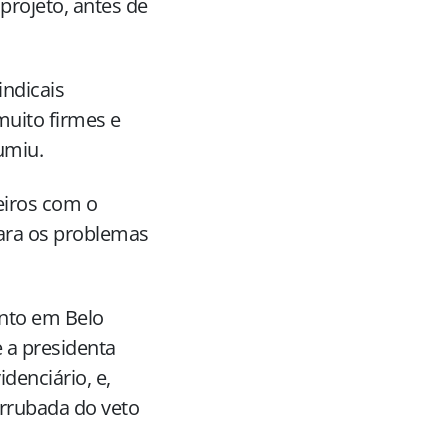
projeto, antes de
indicais
muito firmes e
umiu.
eiros com o
ara os problemas
ento em Belo
 a presidenta
denciário, e,
rrubada do veto