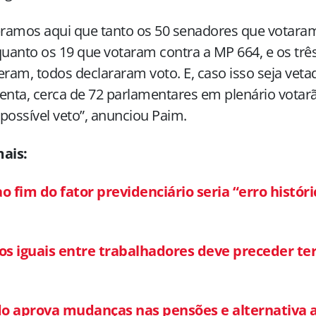
ramos aqui que tanto os 50 senadores que votaram
quanto os 19 que votaram contra a MP 664, e os trê
eram, todos declararam voto. E, caso isso seja veta
enta, cerca de 72 parlamentares em plenário votar
possível veto”, anunciou Paim.
mais:
o fim do fator previdenciário seria “erro históri
os iguais entre trabalhadores deve preceder ter
o aprova mudanças nas pensões e alternativa a