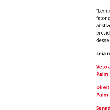
“Lemb
fator 
abstiv
presid
desse 
Leia 
Veto a
Paim
Direit
Paim
Senad