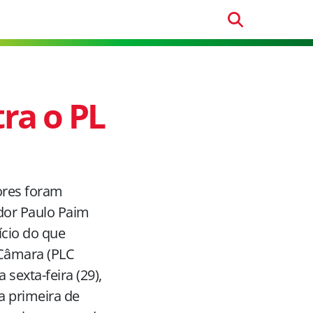
ra o PL
ores foram
ador Paulo Paim
nício do que
 Câmara (PLC
 sexta-feira (29),
a primeira de