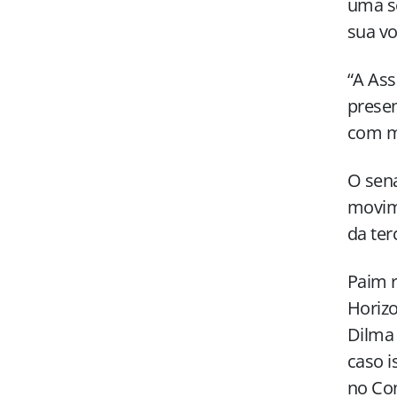
uma sé
sua v
“A Ass
presen
com mu
O sena
movim
da ter
Paim r
Horizo
Dilma 
caso i
no Co