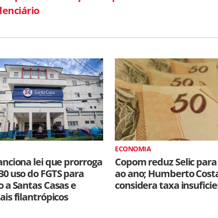
denciário
ECONOMIA
anciona lei que prorroga
Copom reduz Selic para
30 uso do FGTS para
ao ano; Humberto Cost
o a Santas Casas e
considera taxa insufici
ais filantrópicos