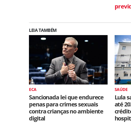
previ
LEIA TAMBÉM
ECA
SAÚDE
Sancionada lei que endurece
Lula s
penas para crimes sexuais
até 20
contra crianças no ambiente
crédit
digital
hospit