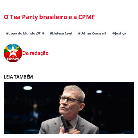
O Tea Party brasileiro e a CPMF
#Copa do Mundo 2014
#Defesa Civil
#Dilma Rousseff
#Justiça
Da redação
LEIA TAMBÉM