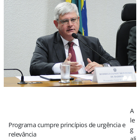
A
le
Programa cumpre princípios de urgência e
g
relevância
ali