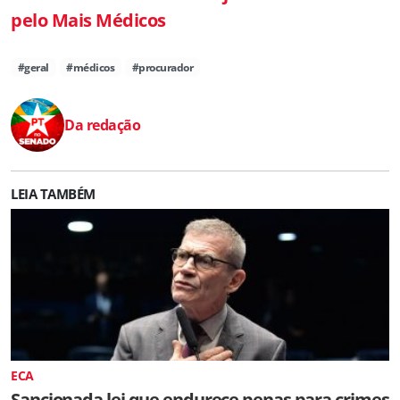
pelo Mais Médicos
#geral
#médicos
#procurador
Da redação
LEIA TAMBÉM
ECA
Sancionada lei que endurece penas para crimes