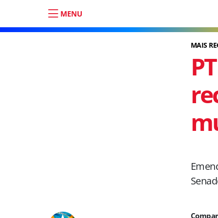
MENU
MAIS R
PT
re
mu
Emenda
Senad