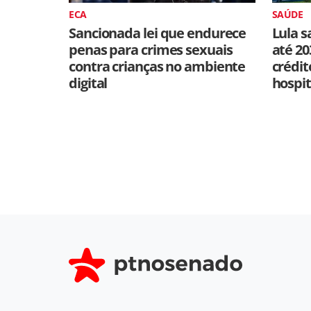
ECA
SAÚDE
Sancionada lei que endurece
Lula s
penas para crimes sexuais
até 20
contra crianças no ambiente
crédit
digital
hospit