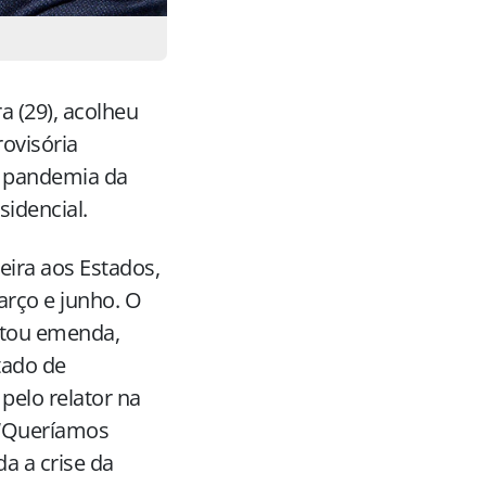
a (29), acolheu
ovisória
a pandemia da
sidencial.
eira aos Estados,
arço e junho. O
ntou emenda,
tado de
pelo relator na
 “Queríamos
a a crise da