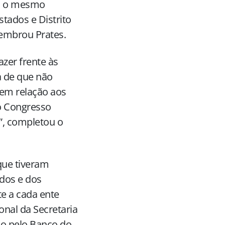
ra o mesmo
stados e Distrito
lembrou Prates.
azer frente às
a de que não
 em relação aos
do Congresso
”, completou o
que tiveram
dos e dos
te a cada ente
onal da Secretaria
do pelo Banco do