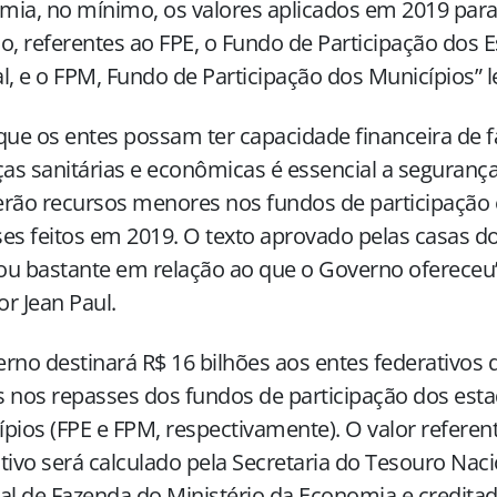
mia, no mínimo, os valores aplicados em 2019 pa
o, referentes ao FPE, o Fundo de Participação dos E
l, e o FPM, Fundo de Participação dos Municípios” 
que os entes possam ter capacidade financeira de f
s sanitárias e econômicas é essencial a seguranç
rão recursos menores nos fundos de participação
es feitos em 2019. O texto aprovado pelas casas 
u bastante em relação ao que o Governo ofereceu
r Jean Paul.
rno destinará R$ 16 bilhões aos entes federativos 
 nos repasses dos fundos de participação dos esta
pios (FPE e FPM, respectivamente). O valor referen
tivo será calculado pela Secretaria do Tesouro Naci
al de Fazenda do Ministério da Economia e credita