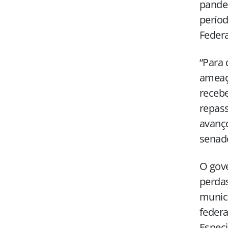
pande
períod
Federa
“Para 
ameaça
recebe
repass
avanço
senado
O gove
perdas
municí
federa
Especi