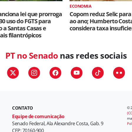
ECONOMIA
anciona lei que prorroga
Copom reduz Selic para
30 uso do FGTS para
ao ano; Humberto Cost
o a Santas Casas e
considera taxa insufici
ais filantrópicos
PT no Senado
nas redes sociais
CONTATO
© 
(CC
Equipe de comunicação
mat
Senado Federal, Ala Alexandre Costa, Gab. 9
Pol
CEP: 70160-900