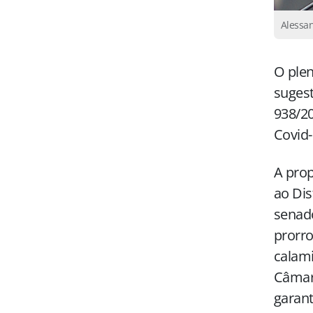
Alessa
O plen
sugest
938/20
Covid-
A prop
ao Dis
senad
prorro
calami
Câmar
garant