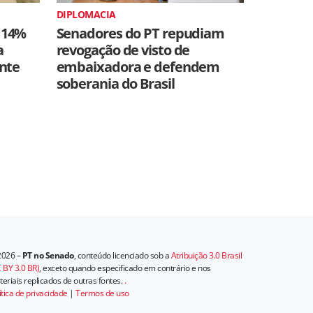
DIPLOMACIA
 14%
Senadores do PT repudiam
a
revogação de visto de
ente
embaixadora e defendem
soberania do Brasil
2026 –
PT no Senado
, conteúdo licenciado sob a
Atribuição 3.0 Brasil
 BY 3.0 BR)
, exceto quando especificado em contrário e nos
eriais replicados de outras fontes.
.
ítica de privacidade
|
Termos de uso