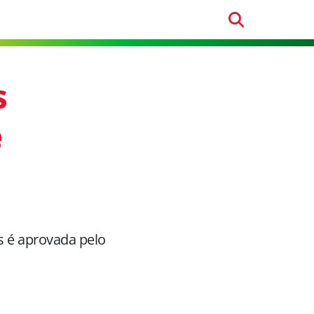
s
e
s é aprovada pelo