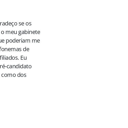
gradeço se os
m o meu gabinete
e poderiam me
lefonemas de
iliados. Eu
pré-candidato
a como dos