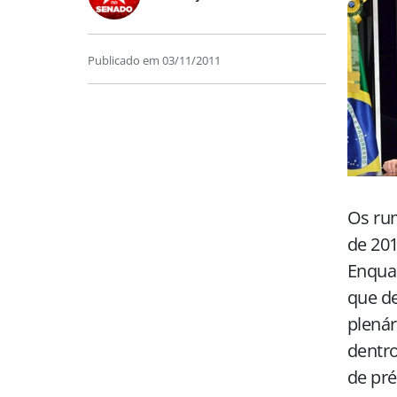
Publicado em
03/11/2011
Os rum
de 201
Enquan
que de
plenár
dentro
de pré