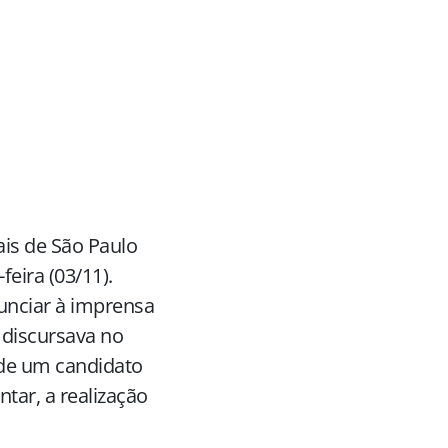
ais de São Paulo
eira (03/11).
unciar à imprensa
 discursava no
 de um candidato
tar, a realização