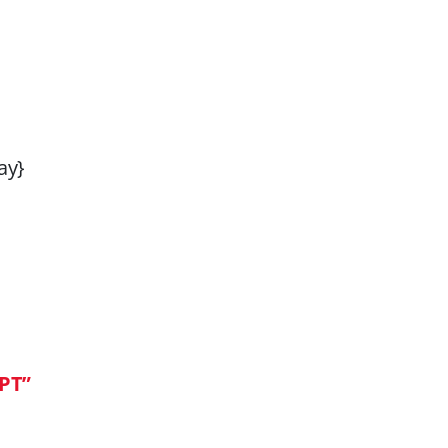
ay}
 PT”