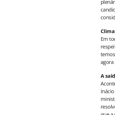
plenár
candid
consid
Clima
Em tod
respei
temos 
agora
A saí
Aconte
Inácio
minist
resolv
que a 