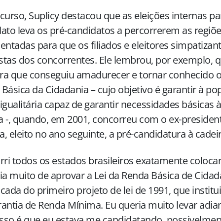
curso, Suplicy destacou que as eleições internas pa
ato leva os pré-candidatos a percorrerem as regiõ
entadas para que os filiados e eleitores simpatiza
tas dos concorrentes. Ele lembrou, por exemplo, q
a que conseguiu amadurecer e tornar conhecido o
Básica da Cidadania – cujo objetivo é garantir à p
igualitária capaz de garantir necessidades básicas 
 -, quando, em 2001, concorreu com o ex-presidente
va, eleito no ano seguinte, a pré-candidatura à cadei
rri todos os estados brasileiros exatamente coloc
ia muito de aprovar a Lei da Renda Básica de Cida
cada do primeiro projeto de lei de 1991, que insti
antia de Renda Mínima. Eu queria muito levar adia
isso é que eu estava me candidatando, possivelmen