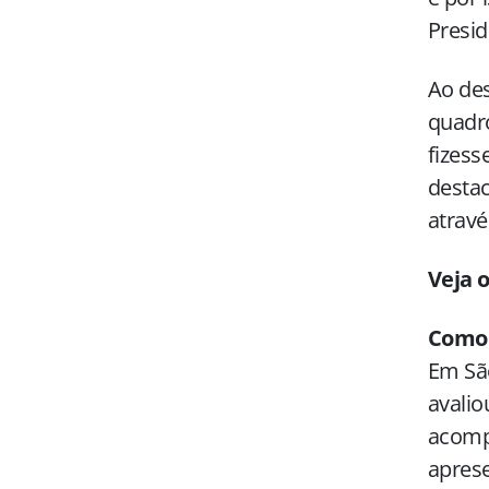
Presid
Ao des
quadro
fizess
destac
atravé
Veja 
Como 
Em São
avalio
acomp
apres