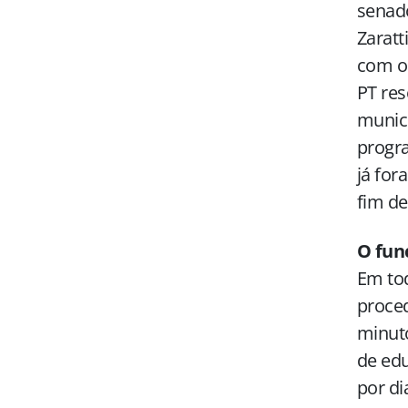
senado
Zaratt
com o 
PT res
municí
progra
já for
fim de
O fun
Em tod
proced
minuto
de edu
por di