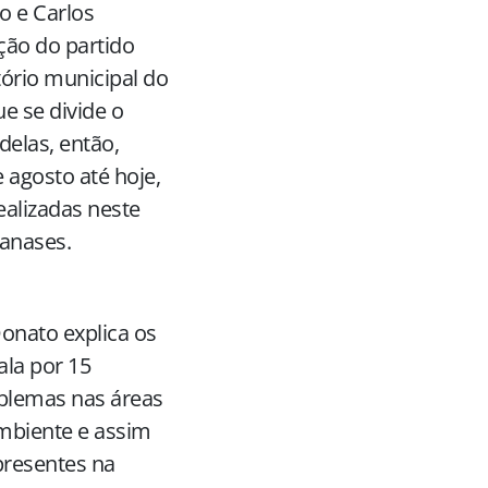
o e Carlos
ção do partido
tório municipal do
e se divide o
delas, então,
 agosto até hoje,
realizadas neste
anases.
onato explica os
ala por 15
oblemas nas áreas
ambiente e assim
presentes na