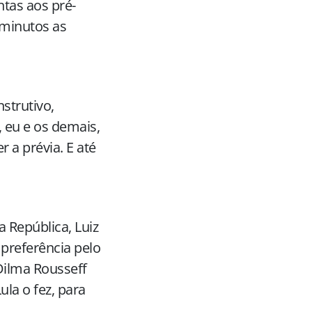
ntas aos pré-
 minutos as
strutivo,
 eu e os demais,
 a prévia. E até
 República, Luiz
 preferência pelo
Dilma Rousseff
la o fez, para