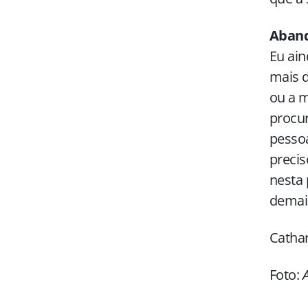
Aband
Eu ain
mais d
ou a m
procur
pessoa
precis
nesta
demais
Catha
Foto:
A