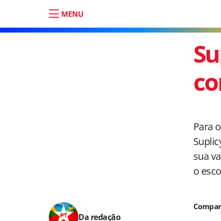
MENU
Su
co
Para o
Suplic
sua va
o esco
Da redação