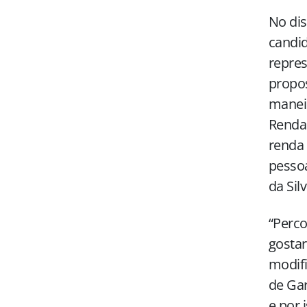
No dis
candid
repres
propos
maneir
Renda 
renda 
pessoa
da Sil
“Perco
gostar
modifi
de Gar
e por 