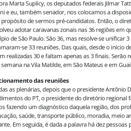
ra Marta Suplicy, os deputados federais Jilmar Tatt
ini e eu, também senador, nos colocamos a disposi
propósito de sermos pré-candidatos. Então, o dire
olveu adotar caravanas zonais nas 36 regiões em qu
pio de São Paulo. São 36, mas resolve-se unificar 3 
maram-se 33 reuniões. Das quais, desde o início de
am realizadas 30 e faltam apenas as 3 finais. Serão 
 semana na Vila Matilde, em São Mateus e em Guai
cionamento das reuniões
as as plenárias, depois que o presidente Antônio D
imentos do PT, o presidente do diretório regional f
s fazendo um diagnóstico daquela região, dos pr
cação, saúde, transporte público, moradia, meio 
ante. Em seguida, é dada a palavra há dez pessoas 