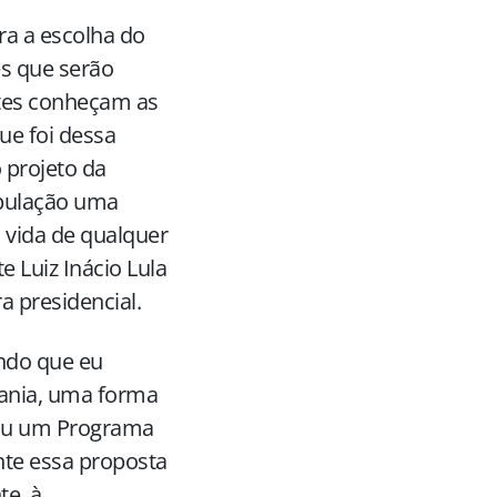
ra a escolha do
es que serão
ntes conheçam as
ue foi dessa
 projeto da
opulação uma
à vida de qualquer
 Luiz Inácio Lula
ra presidencial.
ando que eu
dania, uma forma
tuiu um Programa
nte essa proposta
te, à