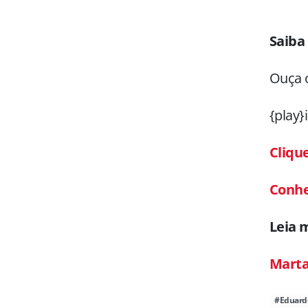
Saiba
Ouça o
{play}
Cliqu
Conhe
Leia 
Marta
#Eduardo