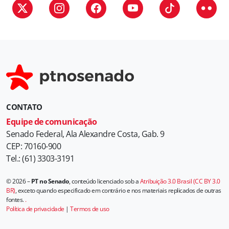
i
a
s
CONTATO
Equipe de comunicação
Senado Federal, Ala Alexandre Costa, Gab. 9
CEP: 70160-900
Tel.: (61) 3303-3191
© 2026 –
PT no Senado
, conteúdo licenciado sob a
Atribuição 3.0 Brasil (CC BY 3.0
BR)
, exceto quando especificado em contrário e nos materiais replicados de outras
fontes.
.
Política de privacidade
|
Termos de uso