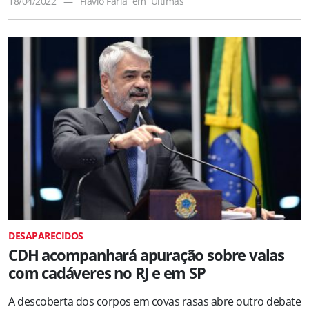
18/04/2022
—
Flávio Faria
em
Últimas
DESAPARECIDOS
CDH acompanhará apuração sobre valas
com cadáveres no RJ e em SP
A descoberta dos corpos em covas rasas abre outro debate