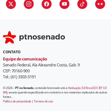
i
a
s
CONTATO
Equipe de comunicação
Senado Federal, Ala Alexandre Costa, Gab. 9
CEP: 70160-900
Tel.: (61) 3303-3191
© 2026 –
PT no Senado
, conteúdo licenciado sob a
Atribuição 3.0 Brasil (CC BY 3.0
BR)
, exceto quando especificado em contrário e nos materiais replicados de outras
fontes.
.
Política de privacidade
|
Termos de uso