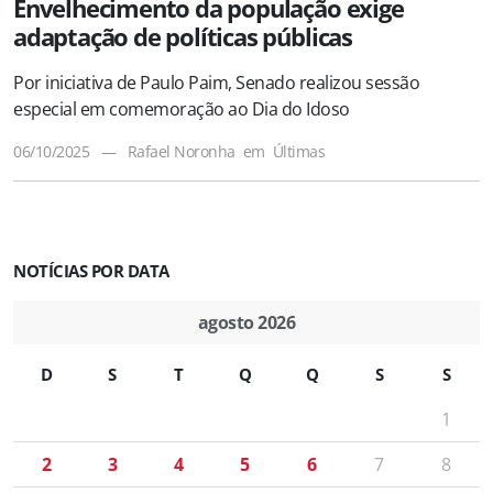
Envelhecimento da população exige
adaptação de políticas públicas
Por iniciativa de Paulo Paim, Senado realizou sessão
especial em comemoração ao Dia do Idoso
06/10/2025
—
Rafael Noronha
em
Últimas
NOTÍCIAS POR DATA
agosto 2026
D
S
T
Q
Q
S
S
1
2
3
4
5
6
7
8