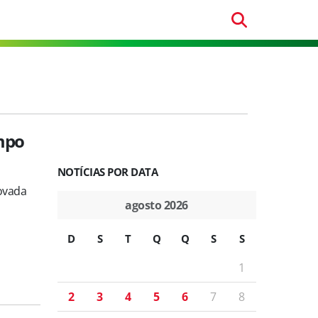
mpo
NOTÍCIAS POR DATA
rovada
agosto 2026
D
S
T
Q
Q
S
S
1
2
3
4
5
6
7
8