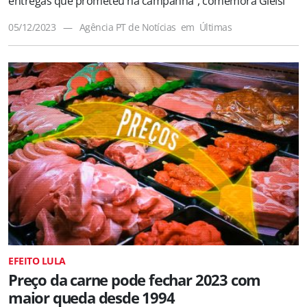
entregas que prometeu na campanha”, comemora Gleisi
05/12/2023
—
Agência PT de Notícias
em
Últimas
EFEITO LULA
Preço da carne pode fechar 2023 com
maior queda desde 1994