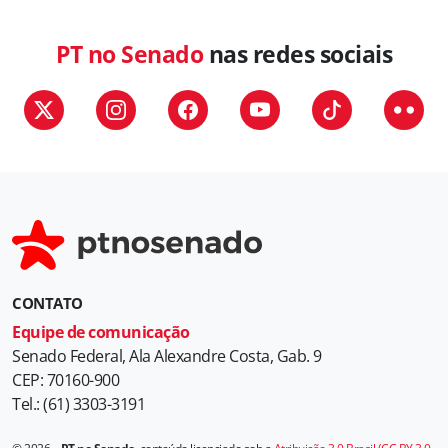
e
g
PT no Senado
nas redes sociais
o
r
i
a
s
CONTATO
Equipe de comunicação
Senado Federal, Ala Alexandre Costa, Gab. 9
CEP: 70160-900
Tel.: (61) 3303-3191