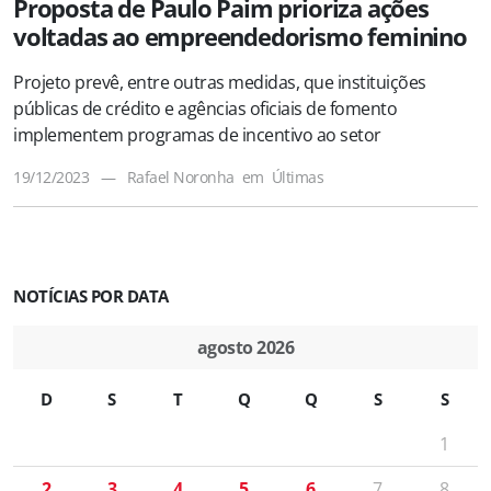
Proposta de Paulo Paim prioriza ações
voltadas ao empreendedorismo feminino
Projeto prevê, entre outras medidas, que instituições
públicas de crédito e agências oficiais de fomento
implementem programas de incentivo ao setor
19/12/2023
—
Rafael Noronha
em
Últimas
NOTÍCIAS POR DATA
agosto 2026
D
S
T
Q
Q
S
S
1
2
3
4
5
6
7
8