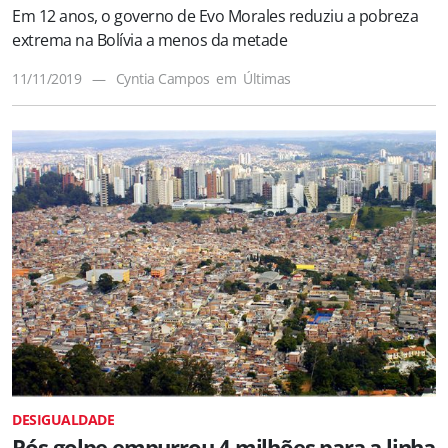
Em 12 anos, o governo de Evo Morales reduziu a pobreza
extrema na Bolívia a menos da metade
11/11/2019
—
Cyntia Campos
em
Últimas
DESIGUALDADE
Pós-golpe empurrou 4 milhões para a linha