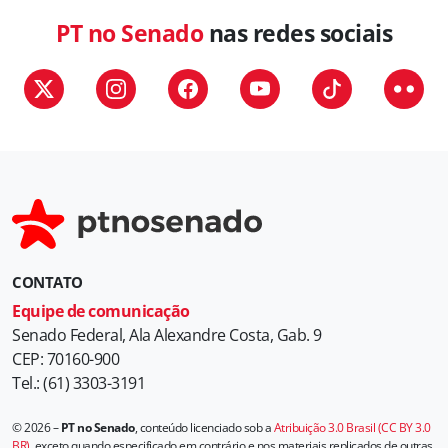
g
PT no Senado
nas redes sociais
o
r
i
a
s
CONTATO
Equipe de comunicação
Senado Federal, Ala Alexandre Costa, Gab. 9
CEP: 70160-900
Tel.: (61) 3303-3191
© 2026 –
PT no Senado
, conteúdo licenciado sob a
Atribuição 3.0 Brasil (CC BY 3.0
BR)
, exceto quando especificado em contrário e nos materiais replicados de outras