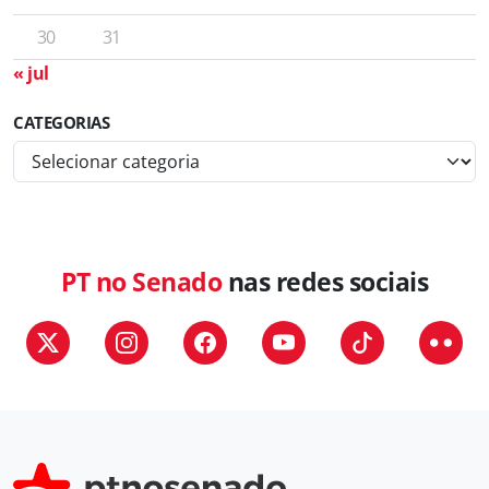
30
31
« jul
CATEGORIAS
C
a
t
e
g
PT no Senado
nas redes sociais
o
r
i
a
s