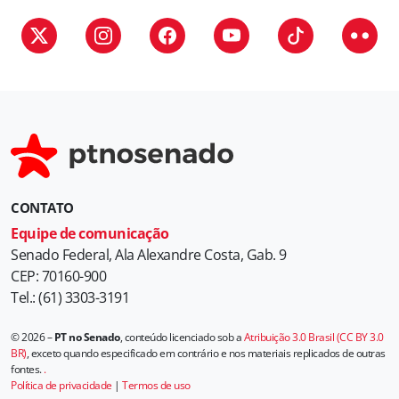
r
i
a
s
CONTATO
Equipe de comunicação
Senado Federal, Ala Alexandre Costa, Gab. 9
CEP: 70160-900
Tel.: (61) 3303-3191
© 2026 –
PT no Senado
, conteúdo licenciado sob a
Atribuição 3.0 Brasil (CC BY 3.0
BR)
, exceto quando especificado em contrário e nos materiais replicados de outras
fontes.
.
Política de privacidade
|
Termos de uso