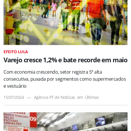
EFEITO LULA
Varejo cresce 1,2% e bate recorde em maio
Com economia crescendo, setor registra 5ª alta
consecutiva, puxada por segmentos como supermercados
e vestuário
15/07/2024
—
Agência PT de Notícias
em
Últimas