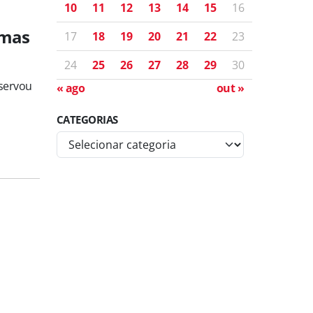
10
11
12
13
14
15
16
imas
17
18
19
20
21
22
23
24
25
26
27
28
29
30
eservou
« ago
out »
CATEGORIAS
C
a
t
e
g
o
r
i
a
s