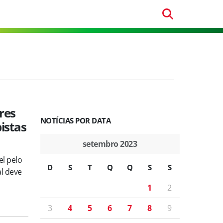
res
NOTÍCIAS POR DATA
istas
setembro 2023
l pelo
D
S
T
Q
Q
S
S
al deve
1
2
3
4
5
6
7
8
9