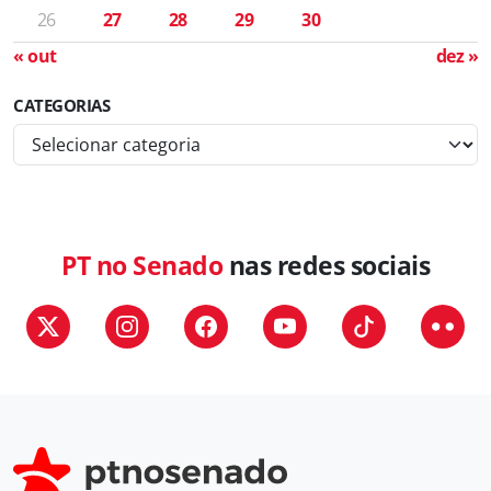
26
27
28
29
30
« out
dez »
CATEGORIAS
C
a
t
e
g
PT no Senado
nas redes sociais
o
r
i
a
s