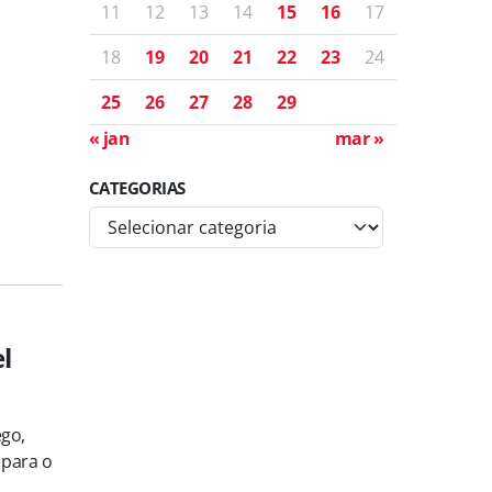
11
12
13
14
15
16
17
18
19
20
21
22
23
24
25
26
27
28
29
« jan
mar »
CATEGORIAS
C
a
t
e
g
o
l
r
i
a
ego,
s
 para o