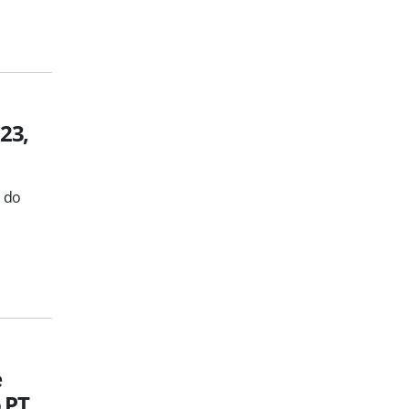
23,
s do
e
o PT