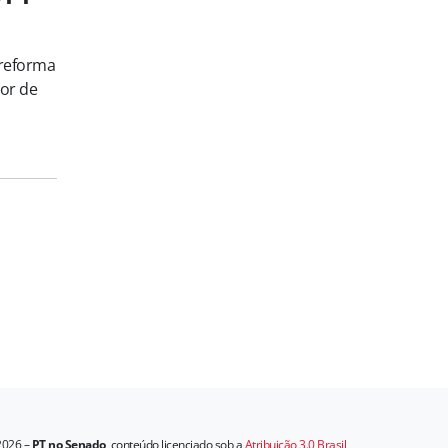
 reforma
ior de
2026 –
PT no Senado
, conteúdo licenciado sob a
Atribuição 3.0 Brasil