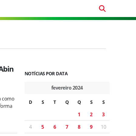
Abin
NOTÍCIAS POR DATA
fevereiro 2024
im como
D
S
T
Q
Q
S
S
 forma
1
2
3
4
5
6
7
8
9
10