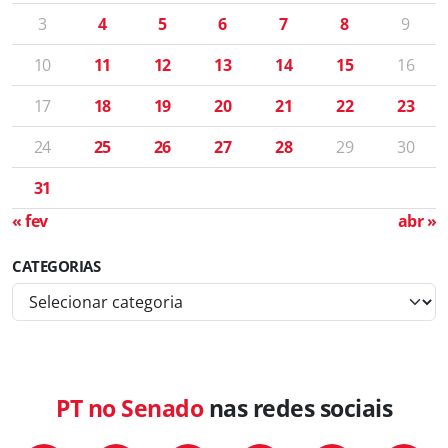
3
4
5
6
7
8
9
10
11
12
13
14
15
16
17
18
19
20
21
22
23
24
25
26
27
28
29
30
31
« fev
abr »
CATEGORIAS
C
a
t
e
g
PT no Senado
nas redes sociais
o
r