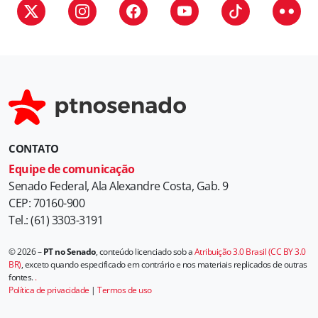
i
a
s
CONTATO
Equipe de comunicação
Senado Federal, Ala Alexandre Costa, Gab. 9
CEP: 70160-900
Tel.: (61) 3303-3191
© 2026 –
PT no Senado
, conteúdo licenciado sob a
Atribuição 3.0 Brasil (CC BY 3.0
BR)
, exceto quando especificado em contrário e nos materiais replicados de outras
fontes.
.
Política de privacidade
|
Termos de uso