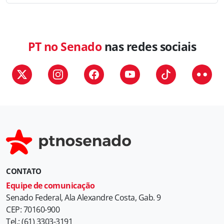
a
t
e
g
PT no Senado
nas redes sociais
o
r
i
a
s
CONTATO
Equipe de comunicação
Senado Federal, Ala Alexandre Costa, Gab. 9
CEP: 70160-900
Tel.: (61) 3303-3191