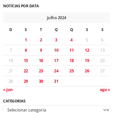
NOTÍCIAS POR DATA
julho 2024
D
S
T
Q
Q
S
S
1
2
3
4
5
6
7
8
9
10
11
12
13
14
15
16
17
18
19
20
21
22
23
24
25
26
27
28
29
30
31
« jun
ago »
CATEGORIAS
C