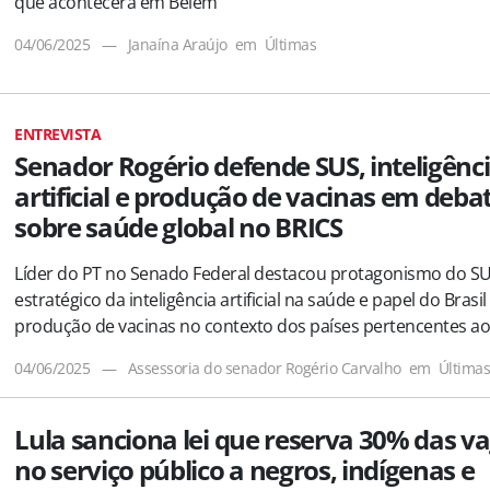
que acontecerá em Belém
04/06/2025
—
Janaína Araújo
em
Últimas
ENTREVISTA
Senador Rogério defende SUS, inteligênc
artificial e produção de vacinas em deba
sobre saúde global no BRICS
Líder do PT no Senado Federal destacou protagonismo do SU
estratégico da inteligência artificial na saúde e papel do Brasil
produção de vacinas no contexto dos países pertencentes ao
04/06/2025
—
Assessoria do senador Rogério Carvalho
em
Última
Lula sanciona lei que reserva 30% das v
no serviço público a negros, indígenas e