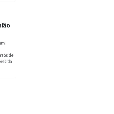
nião
tem
rsos de
erecida
s