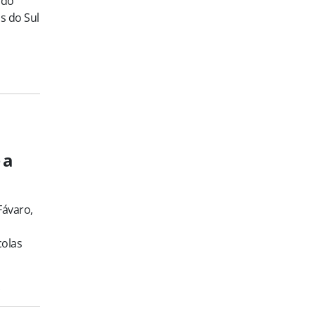
 do
s do Sul
 a
Fávaro,
colas
s