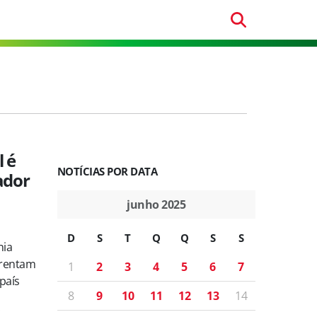
l é
NOTÍCIAS POR DATA
ador
junho 2025
D
S
T
Q
Q
S
S
nia
nfrentam
1
2
3
4
5
6
7
país
8
9
10
11
12
13
14
s