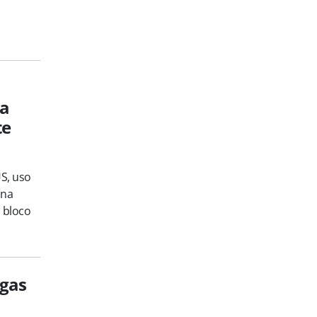
ia
te
S, uso
 na
 bloco
s
agas