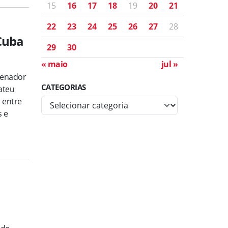
15
16
17
18
19
20
21
22
23
24
25
26
27
28
-Cuba
29
30
« maio
jul »
senador
CATEGORIAS
ateu
 entre
C
s e
a
t
e
s
g
o
r
i
a
s