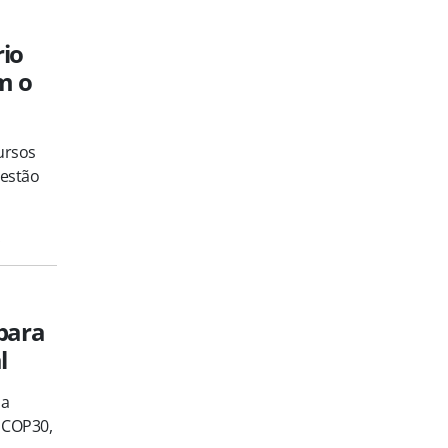
rio
m o
ursos
gestão
s
para
l
 a
 COP30,