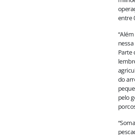
operaç
entre 
“Além 
nessa 
Parte 
lembro
agricu
do arr
pequen
pelo g
porcos
“Somad
pesca