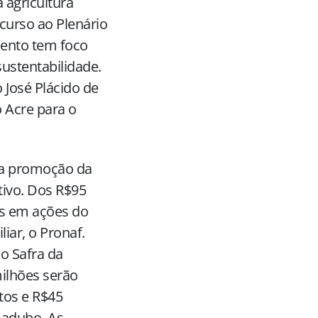
 agricultura
scurso ao Plenário
mento tem foco
ustentabilidade.
 José Plácido de
o Acre para o
na promoção da
tivo. Dos R$95
os em ações do
iar, o Pronaf.
no Safra da
milhões serão
tos e R$45
 adubo. As