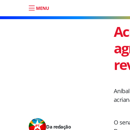
MENU
Ac
ag
re
Aníbal
acrian
O sena
Da redação