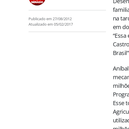
Desenv
famili
na tar
Publicado em
27/08/2012
Atualizado em
05/02/2017
em doi
“Essa 
Castro
Brasil
Aníba
mecani
milhõe
Progra
Esse t
Agricu
utiliz
milhõe