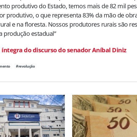
to produtivo do Estado, temos mais de 82 mil pe
or produtivo, o que representa 83% da mão de obr
ural e na floresta. Nossos produtores rurais são r
a produção estadual”
 íntegra do discurso do senador Aníbal Diniz
imento
#revolução