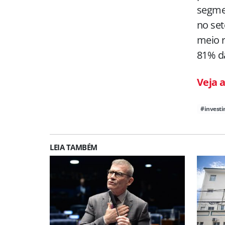
segmen
no set
meio r
81% d
Veja a
#invest
LEIA TAMBÉM