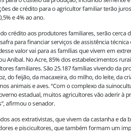
ões de crédito para o agricultor familiar terão juro
0,5% e 4% ao ano.
do crédito aos produtores familiares, serão cerca 
safra para financiar serviços de assistência técnica 
desse valor vai para as famílias que vivem em extr
u Aníbal. No Acre, 85% dos estabelecimentos rurai
ltores familiares. São 25.187 famílias vivendo da pr
oz, do feijão, da macaxeira, do milho, do leite, da cr
os animais e aves. “Com o complexo da suinocult
overno estadual, muitos agricultores vão aderir à 
”, afirmou o senador.
os aos extrativistas, que vivem da castanha e da b
dores e piscicultores, que também formam um imp