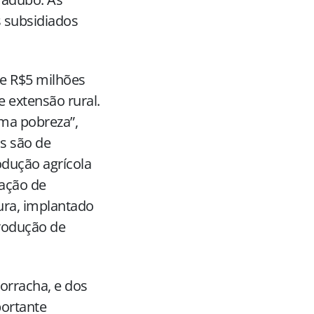
s subsidiados
de R$5 milhões
e extensão rural.
ema pobreza”,
s são de
odução agrícola
iação de
ura, implantado
produção de
orracha, e dos
ortante