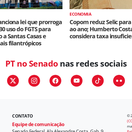
ECONOMIA
anciona lei que prorroga
Copom reduz Selic para
30 uso do FGTS para
ao ano; Humberto Cost
o a Santas Casas e
considera taxa insufici
ais filantrópicos
PT no Senado
nas redes sociais
CONTATO
© 
(CC
Equipe de comunicação
mat
Senado Federal, Ala Alexandre Costa, Gab. 9
Pol