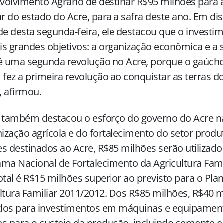
olvimento Agrário de destinar R$95 milhões para a
ar do estado do Acre, para a safra deste ano. Em di
de desta segunda-feira, ele destacou que o investi
s grandes objetivos: a organização econômica e a s
é uma segunda revolução no Acre, porque o gaúcho
 fez a primeira revolução ao conquistar as terras d
”, afirmou.
l também destacou o esforço do governo do Acre 
zação agrícola e do fortalecimento do setor produ
s destinados ao Acre, R$85 milhões serão utilizad
ma Nacional de Fortalecimento da Agricultura Famil
otal é R$15 milhões superior ao previsto para o Pla
ltura Familiar 2011/2012. Dos R$85 milhões, R$40 
ados para investimentos em máquinas e equipamen
s para o custeio da produção, incluindo semente e