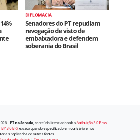
DIPLOMACIA
 14%
Senadores do PT repudiam
a
revogação de visto de
ente
embaixadora e defendem
soberania do Brasil
2026 –
PT no Senado
, conteúdo licenciado sob a
Atribuição 3.0 Brasil
 BY 3.0 BR)
, exceto quando especificado em contrário e nos
eriais replicados de outras fontes.
.
ítica de privacidade
|
Termos de uso