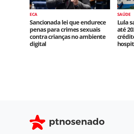
ECA
SAÚDE
Sancionada lei que endurece
Lula s
penas para crimes sexuais
até 20
contra crianças no ambiente
crédit
digital
hospit