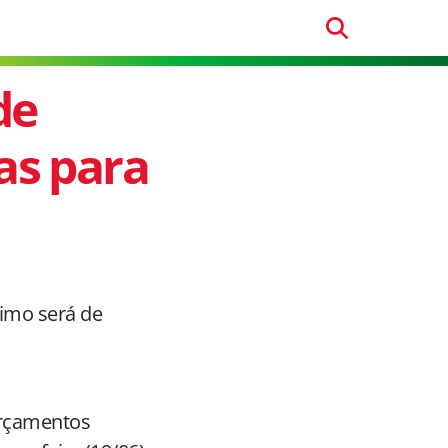
de
as para
nimo será de
Orçamentos