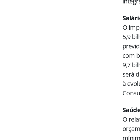
integr
Salár
O impa
5,9 bi
previd
com ba
9,7 bi
será d
à evol
Consu
Saúd
O rel
orçame
mínima