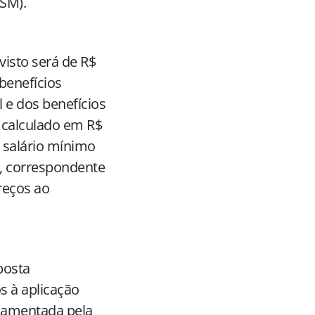
BSM).
visto será de R$
benefícios
 e dos benefícios
i calculado em R$
do salário mínimo
5, correspondente
reços ao
posta
s à aplicação
ulamentada pela