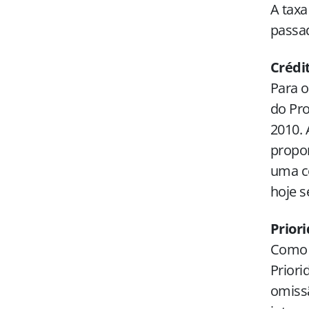
A taxa
passad
Crédi
Para o
do Pro
2010. 
propor
uma co
hoje s
Prior
Como 
Priori
omissã