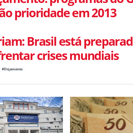
ão prioridade em 2013
iam: Brasil está prepara
rentar crises mundiais
#Orçamento