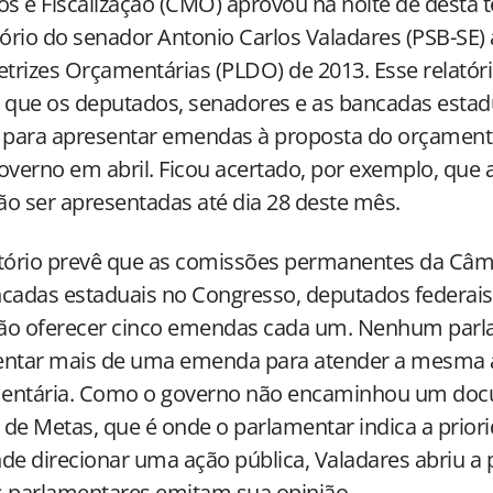
os e Fiscalização (CMO) aprovou na noite de desta te
tório do senador Antonio Carlos Valadares (PSB-SE) 
etrizes Orçamentárias (PLDO) de 2013. Esse relatór
 que os deputados, senadores e as bancadas estad
r para apresentar emendas à proposta do orçamen
governo
em abril. Ficou
acertado, por exemplo, que
o ser apresentadas até dia 28 deste mês.
atório prevê que as comissões permanentes da Câm
cadas estaduais no Congresso, deputados federais
ão oferecer cinco emendas cada um. Nenhum parl
entar mais de uma emenda para atender a mesma 
entária. Como o governo não encaminhou um do
de Metas, que é onde o parlamentar indica a prior
de direcionar uma ação pública, Valadares abriu a 
s parlamentares emitam sua opinião.