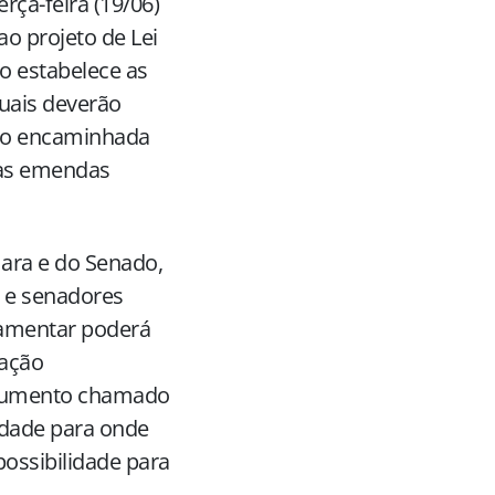
rça-feira (19/06)
ao projeto de Lei
io estabelece as
uais deverão
to encaminhada
 as emendas
ara e do Senado,
 e senadores
amentar poderá
ação
cumento chamado
idade para onde
possibilidade para