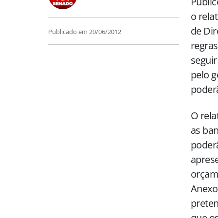
Públic
o rela
de Dir
Publicado em
20/06/2012
regras
segui
pelo 
poderã
O rel
as ban
poder
apres
orçam
Anexo 
preten
que o