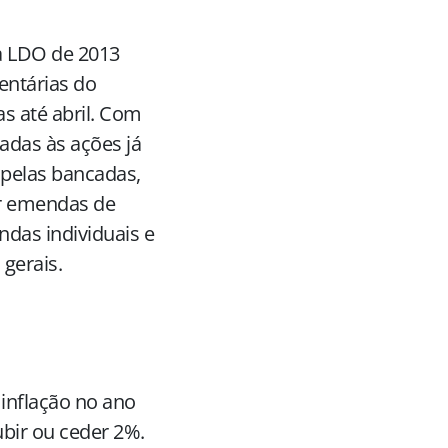
da LDO de 2013
entárias do
s até abril. Com
nadas às ações já
pelas bancadas,
or emendas de
ndas individuais e
gerais.
 inflação no ano
bir ou ceder 2%.