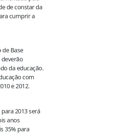
de de constar da
ara cumprir a
o de Base
, deverão
undo da educação.
 educação com
2010 e 2012.
 para 2013 será
ois anos
ais 35% para