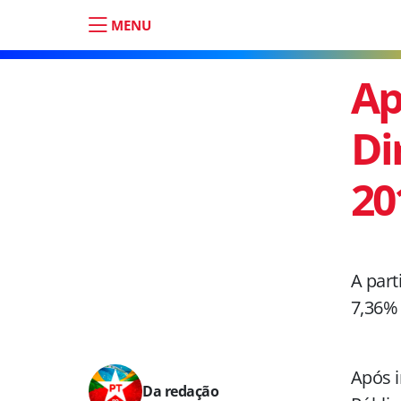
MENU
Ap
Di
20
A part
7,36% 
Após 
Da redação