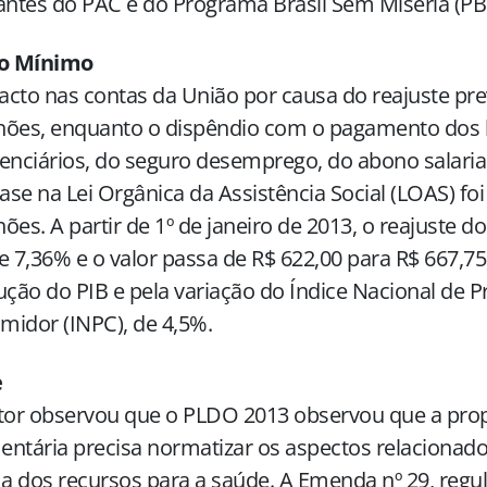
antes do PAC e do Programa Brasil Sem Miséria (P
io Mínimo
cto nas contas da União por causa do reajuste pre
lhões, enquanto o dispêndio com o pagamento dos 
enciários, do seguro desemprego, do abono salarial
se na Lei Orgânica da Assistência Social (LOAS) fo
lhões. A partir de 1º de janeiro de 2013, o reajuste 
e 7,36% e o valor passa de R$ 622,00 para R$ 667,7
ução do PIB e pela variação do Índice Nacional de P
midor (INPC), de 4,5%.
e
ator observou que o PLDO 2013 observou que a pro
ntária precisa normatizar os aspectos relacionado
 dos recursos para a saúde. A Emenda nº 29, reg