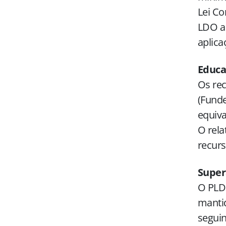
Lei Co
LDO a 
aplica
Educa
Os rec
(Funde
equiva
O rela
recurs
Super
O PLDO
mantid
seguin