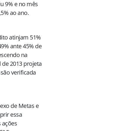
aiu 9% e no mês
,5% ao ano.
dito atinjam 51%
 49% ante 45% de
rescendo na
 de 2013 projeta
ssão verificada
exo de Metas e
prir essa
s ações