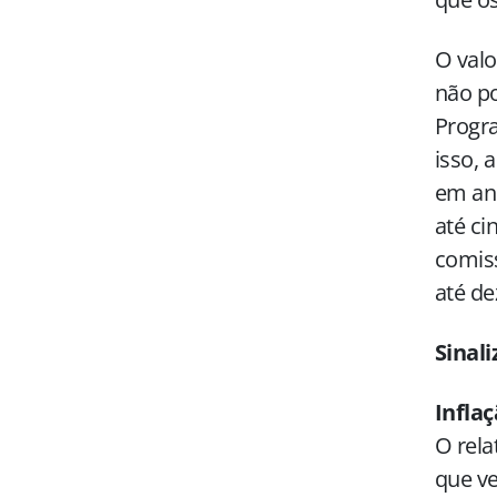
O valo
não po
Progra
isso, 
em an
até c
comiss
até de
Sinal
Infla
O rela
que ve