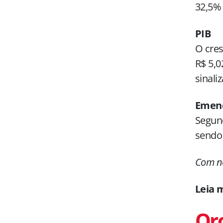
32,5%
PIB
O cres
R$ 5,0
sinali
Emen
Segund
sendo 
Com no
Leia 
Or