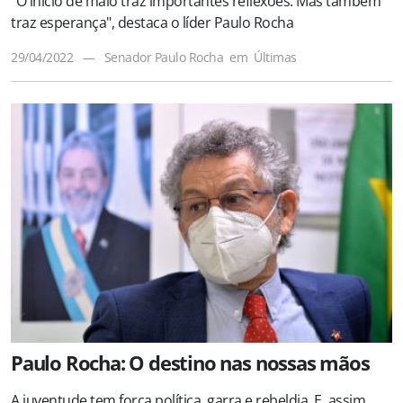
"O início de maio traz importantes reflexões. Mas também
traz esperança", destaca o líder Paulo Rocha
29/04/2022
—
Senador Paulo Rocha
em
Últimas
Paulo Rocha: O destino nas nossas mãos
A juventude tem força política, garra e rebeldia. E, assim