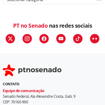
a
t
e
g
PT no Senado
nas redes sociais
o
r
i
a
s
CONTATO
Equipe de comunicação
Senado Federal, Ala Alexandre Costa, Gab. 9
CEP: 70160-900