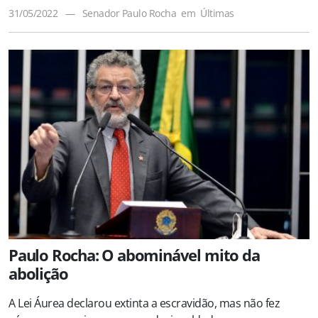
31/05/2022
—
Senador Paulo Rocha
em
Últimas
Paulo Rocha: O abominável mito da
abolição
A Lei Áurea declarou extinta a escravidão, mas não fez