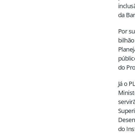
inclus
da Ba
Por su
bilhão
Plane
públic
do Pro
Já o P
Minist
servir
Super
Desenv
do Ins