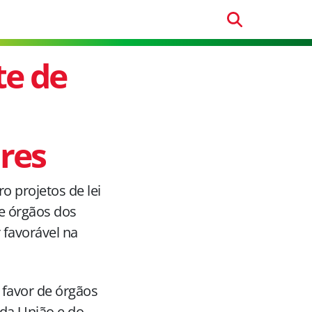
te de
ores
o projetos de lei
de órgãos dos
 favorável na
 favor de órgãos
o da União e do