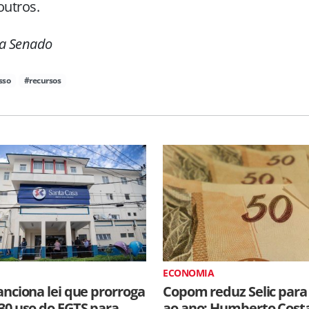
outros.
ia Senado
sso
#recursos
ECONOMIA
anciona lei que prorroga
Copom reduz Selic para
30 uso do FGTS para
ao ano; Humberto Cost