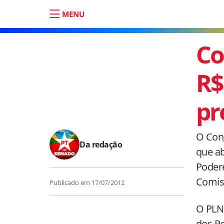
MENU
Co
R$
pr
O Cong
Da redação
que ab
Podere
Comis
Publicado em
17/07/2012
O PLN 
dos Po