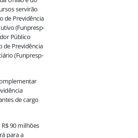
ursos servirão
o de Previdência
utivo (Funpresp-
dor Público
o de Previdência
iário (Funpresp-
 complementar
evidência
antes de cargo
 R$ 90 milhões
rá para a