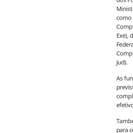
Minist
como a
Comple
Exe), 
Federa
Comple
Jud).
As fu
previs
comple
efetivo
Também
para o