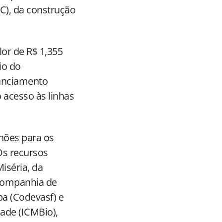
C), da construção
lor de R$ 1,355
io do
nanciamento
 acesso às linhas
lhões para os
Os recursos
iséria, da
Companhia de
a (Codevasf) e
ade (ICMBio),