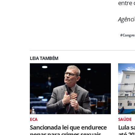
entre 
Agênc
#Congre
LEIA TAMBÉM
ECA
SAÚDE
Sancionada lei que endurece
Lula s
penas para crimes sexuais
até 20