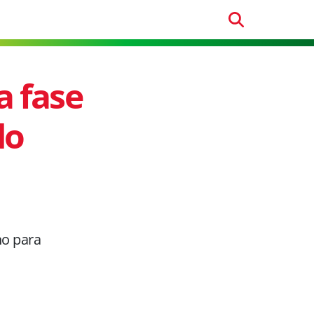
a fase
do
ho para