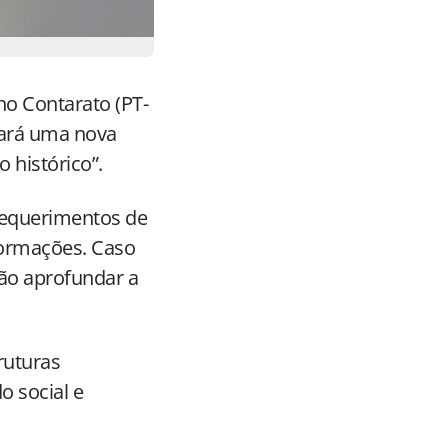
no Contarato (PT-
ciará uma nova
 histórico”.
requerimentos de
formações. Caso
ão aprofundar a
ruturas
o social e