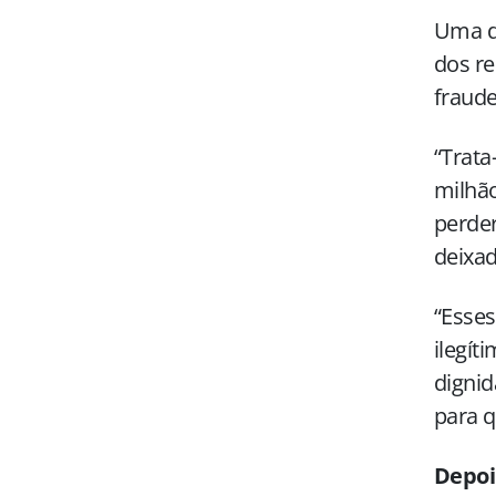
Uma da
dos r
fraude
“Trata
milhão
perder
deixad
“Esse
ilegít
dignid
para 
Depoi