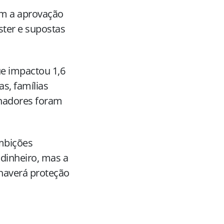
om a aprovação
ter e supostas
ue impactou 1,6
s, famílias
lhadores foram
mbições
dinheiro, mas a
 haverá proteção