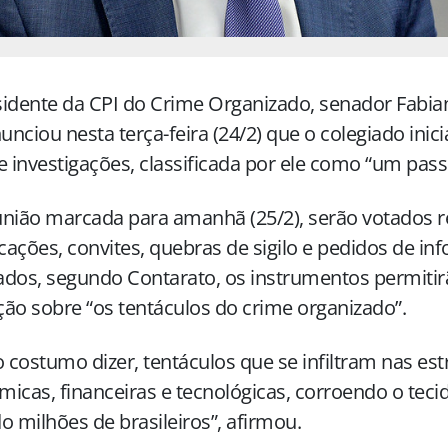
idente da CPI do Crime Organizado, senador Fabia
nunciou nesta terça-feira (24/2) que o colegiado ini
e investigações, classificada por ele como “um passo
união marcada para amanhã (25/2), serão votados 
ações, convites, quebras de sigilo e pedidos de in
dos, segundo Contarato, os instrumentos permitir
ão sobre “os tentáculos do crime organizado”.
costumo dizer, tentáculos que se infiltram nas est
icas, financeiras e tecnológicas, corroendo o tecid
o milhões de brasileiros”, afirmou.