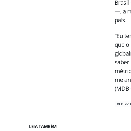
Brasi
—, a r
país.
“Eu te
que o 
global
saber 
métric
me ant
(MDB-S
#CPI do 
LEIA TAMBÉM