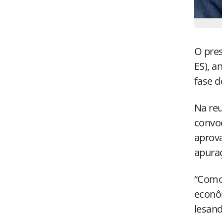
O pres
ES), a
fase d
Na re
convoc
aprova
apuraç
“Como 
econôm
lesand