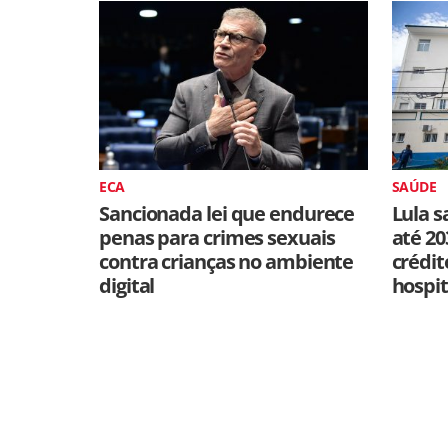
ECA
SAÚDE
Sancionada lei que endurece
Lula s
penas para crimes sexuais
até 20
contra crianças no ambiente
crédit
digital
hospit