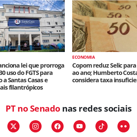
ECONOMIA
anciona lei que prorroga
Copom reduz Selic para
30 uso do FGTS para
ao ano; Humberto Cost
o a Santas Casas e
considera taxa insufici
ais filantrópicos
PT no Senado
nas redes sociais