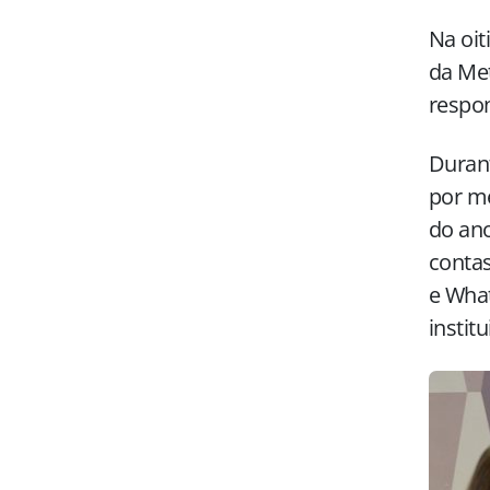
Na oit
da Met
respo
Duran
por me
do ano
contas
e What
instit