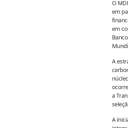
O MDIC
em par
financ
em con
Banco 
Mundia
A estr
carbon
núcleo
ocorre
a Tran
seleçã
A inic