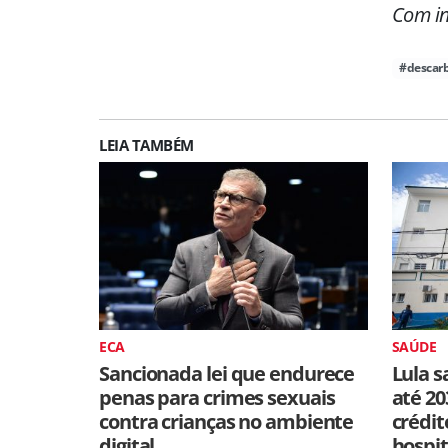
Com in
#descar
LEIA TAMBÉM
ECA
SAÚDE
Sancionada lei que endurece
Lula s
penas para crimes sexuais
até 20
contra crianças no ambiente
crédit
digital
hospit