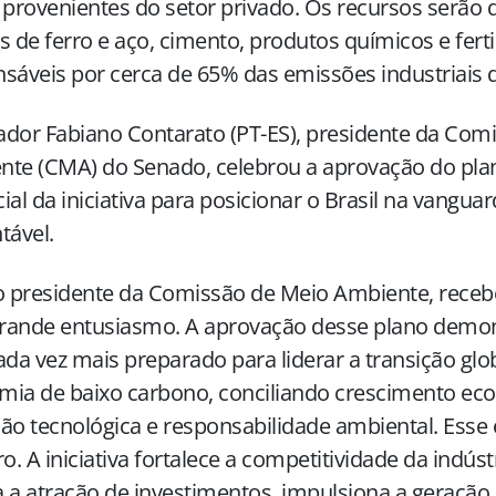
 provenientes do setor privado. Os recursos serão 
s de ferro e aço, cimento, produtos químicos e ferti
sáveis por cerca de 65% das emissões industriais d
dor Fabiano Contarato (PT-ES), presidente da Com
te (CMA) do Senado, celebrou a aprovação do pla
ial da iniciativa para posicionar o Brasil na vangu
tável.
presidente da Comissão de Meio Ambiente, recebo
rande entusiasmo. A aprovação desse plano demons
ada vez mais preparado para liderar a transição gl
mia de baixo carbono, conciliando crescimento ec
ão tecnológica e responsabilidade ambiental. Esse
ro. A iniciativa fortalece a competitividade da indústr
 a atração de investimentos, impulsiona a geraçã