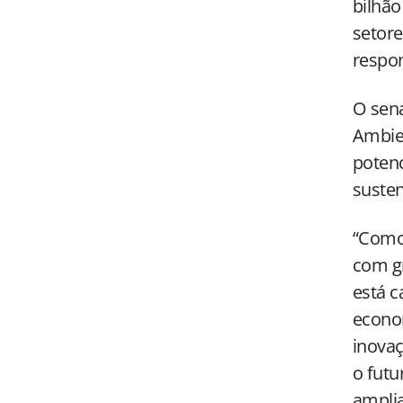
bilhão
setore
respon
O sena
Ambien
potenc
susten
“Como 
com g
está c
econo
inovaç
o futu
amplia