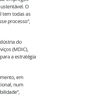
ustentável. O
il tem todas as
se processo”,
dústria do
viços (MDIC),
para a estratégia
imento, em
cional, num
ilidade”,