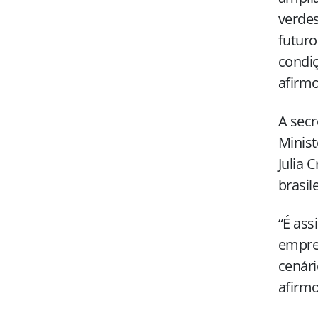
verdes
futuro
condi
afirmo
A secr
Minist
Julia 
brasil
“É as
empreg
cenári
afirmo