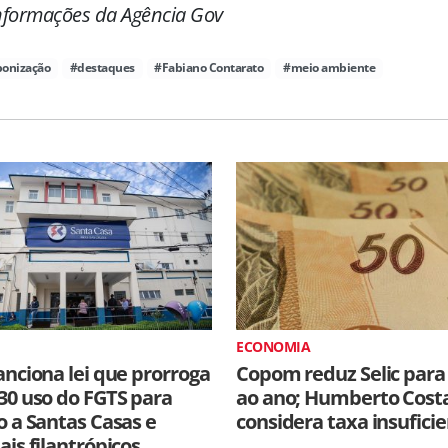
formações da Agência Gov
bonização
#destaques
#Fabiano Contarato
#meio ambiente
ECONOMIA
anciona lei que prorroga
Copom reduz Selic para
30 uso do FGTS para
ao ano; Humberto Cost
o a Santas Casas e
considera taxa insufici
ais filantrópicos