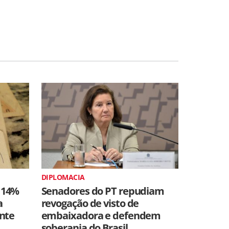
DIPLOMACIA
 14%
Senadores do PT repudiam
a
revogação de visto de
ente
embaixadora e defendem
soberania do Brasil