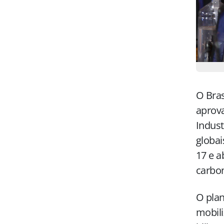
O Bras
aprov
Indust
globai
17 e a
carbon
O plan
mobili