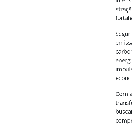
intens
atraçã
fortal
Segund
emiss
carbon
energi
impuls
econo
Com a 
transf
buscam
compr