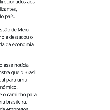
direcionados aos
lizantes,
o país.
issão de Meio
no e destacou o
arda da economia
 essa notícia
tra que o Brasil
obal para uma
onômico,
 é o caminho para
ia brasileira,
o de empregos