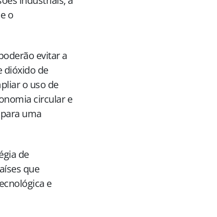
es industriais, a
e o
poderão evitar a
 dióxido de
pliar o uso de
conomia circular e
o para uma
égia de
aíses que
ecnológica e