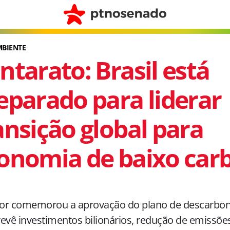
MBIENTE
ntarato: Brasil está
eparado para liderar
ansição global para
onomia de baixo car
or comemorou a aprovação do plano de descarboniz
evê investimentos bilionários, redução de emissõe