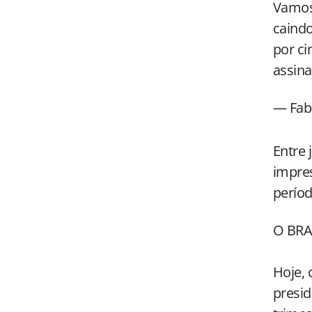
Vamos
caindo
por ci
assina
— Fab
Entre 
impre
períod
O BRA
Hoje, 
presi