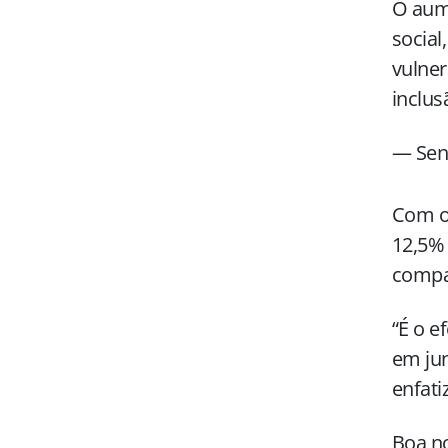
O aum
social
vulne
inclu
— Sen
Com o
12,5% 
compa
“É o e
em ju
enfati
Boa no