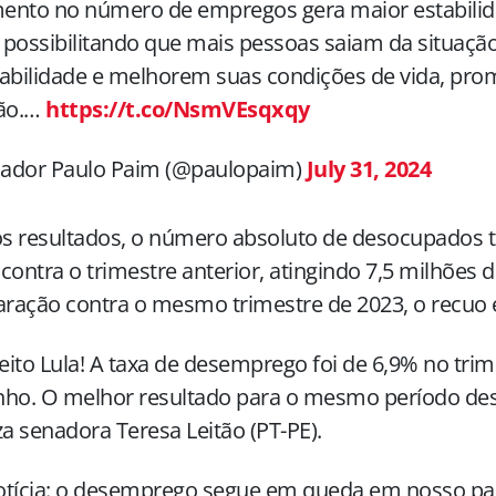
ento no número de empregos gera maior estabili
, possibilitando que mais pessoas saiam da situaçã
rabilidade e melhorem suas condições de vida, pr
são.…
https://t.co/NsmVEsqxqy
ador Paulo Paim (@paulopaim)
July 31, 2024
s resultados, o número absoluto de desocupados 
contra o trimestre anterior, atingindo 7,5 milhões 
ração contra o mesmo trimestre de 2023, o recuo 
feito Lula! A taxa de desemprego foi de 6,9% no tri
nho. O melhor resultado para o mesmo período des
za senadora Teresa Leitão (PT-PE).
tícia: o desemprego segue em queda em nosso país!