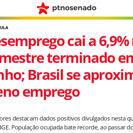
LULA
semprego cai a 6,9%
imestre terminado e
nho; Brasil se aproxi
eno emprego
res destacam dados positivos divulgados nesta qua
BGE. População ocupada bate recorde, ao passar do