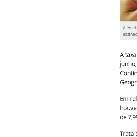
Além da
assina
A taxa
junho,
Contín
Geogra
Em rel
houve 
de 7,9
Trata-