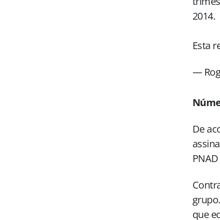
trimes
2014.
Esta r
— Rog
Númer
De aco
assina
PNAD C
Contra
grupo.
que eq