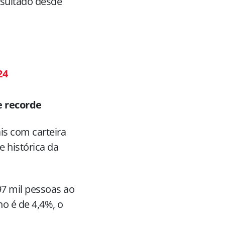
esultado desde
24
e recorde
is com carteira
 histórica da
397 mil pessoas ao
o é de 4,4%, o