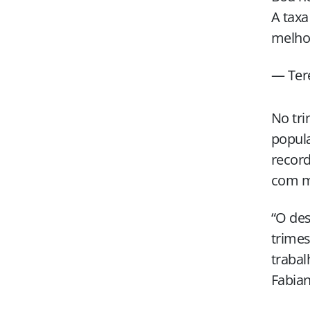
A taxa
melho
— Ter
No tr
popul
record
com m
“O des
trimes
trabal
Fabian