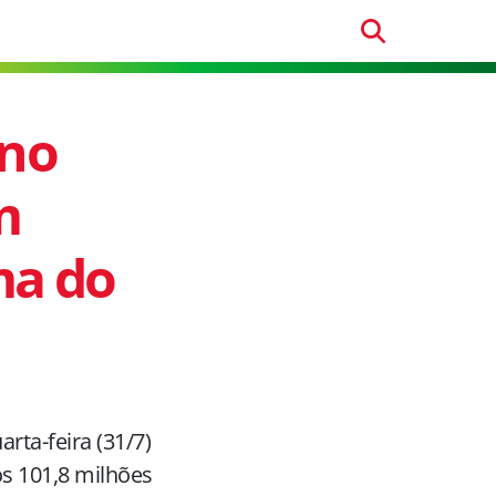
 no
m
ma do
rta-feira (31/7)
s 101,8 milhões