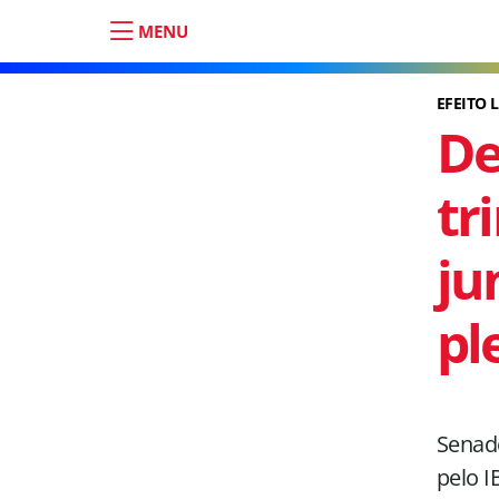
MENU
EFEITO 
De
tr
ju
pl
Senado
pelo I