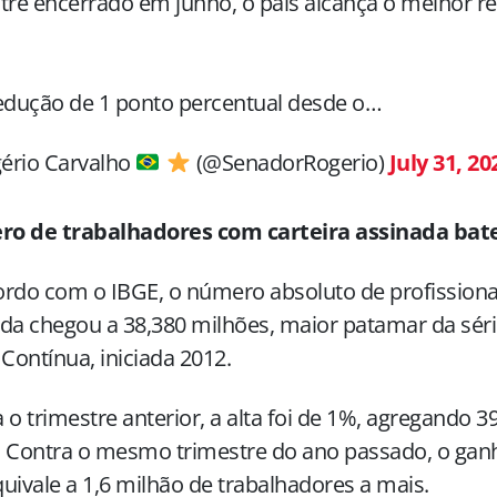
tre encerrado em junho, o país alcança o melhor r
edução de 1 ponto percentual desde o…
ério Carvalho
(@SenadorRogerio)
July 31, 20
o de trabalhadores com carteira assinada bat
rdo com o IBGE, o número absoluto de profissiona
da chegou a 38,380 milhões, maior patamar da série
ontínua, iniciada 2012.
 o trimestre anterior, a alta foi de 1%, agregando 
 Contra o mesmo trimestre do ano passado, o ganh
uivale a 1,6 milhão de trabalhadores a mais.