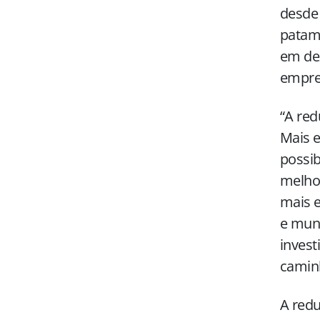
desde 
patama
em dez
empre
“A red
Mais e
possib
melho
mais e
e muni
invest
caminh
A redu