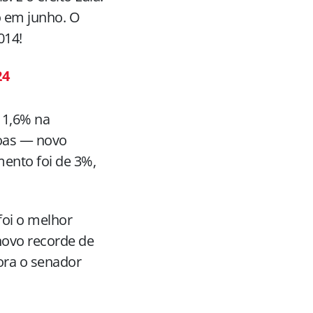
o em junho. O
014!
24
 1,6% na
oas — novo
mento foi de 3%,
foi o melhor
novo recorde de
ora o senador