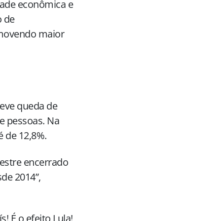
dade econômica e
o de
omovendo maior
teve queda de
de pessoas. Na
é de 12,8%.
mestre encerrado
de 2014”,
 É o efeito Lula!